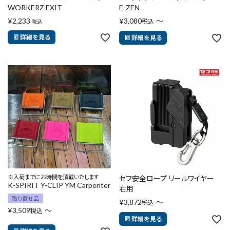
WORKERZ EXIT
E-ZEN
¥
2,233
¥
3,080
〜
税込
税込
詳細を見る
詳細を見る
※入荷までにお時間を頂戴いたします
セフ安全ロープ リールワイヤー
K-SPIRIT Y-CLIP YM Carpenter
右用
取り寄せ品
¥
3,872
〜
税込
¥
3,509
〜
税込
詳細を見る