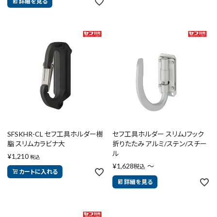
詳細を見る
SFSKHR-CL セフ工具ホルダー樹
セフ工具ホルダー スリムJフック
脂 スリムカラビナ大
折りたたみ アルミ/ステン/スチー
ル
¥
1,210
税込
¥
1,628
〜
税込
カートに入れる
詳細を見る