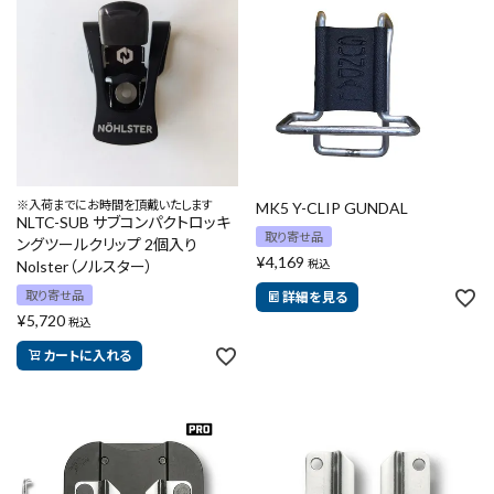
エアー工具・機械工具
先端工具
作業工具・大工道具
測定工具・筆記具
※入荷までにお時間を頂戴いたします
MK5 Y-CLIP GUNDAL
NLTC-SUB サブコンパクトロッキ
取り寄せ品
ングツールクリップ 2個入り
収納・腰袋・ワーク用品
¥
4,169
Nolster（ノルスター）
税込
取り寄せ品
詳細を見る
現場安全・運搬
¥
5,720
税込
カートに入れる
金物・現場資材
コンテンツ
ガイドライン