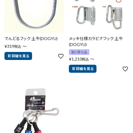
でんどるフック 土牛(DOGYU)
メッキ仕様カラビナフック 土牛
(DOGYU)
¥
319
〜
税込
取り寄せ品
詳細を見る
¥
1,210
〜
税込
詳細を見る