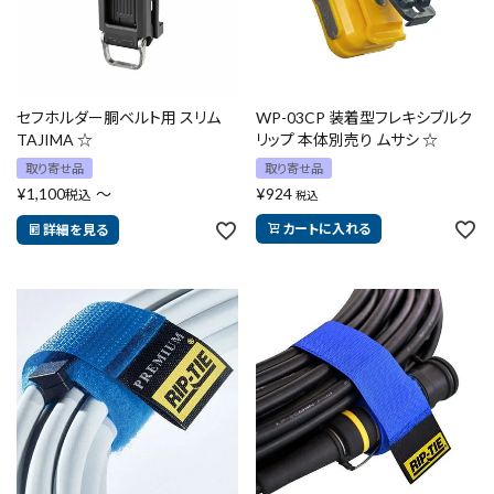
セフホルダー胴ベルト用 スリム
WP-03CP 装着型フレキシブルク
TAJIMA ☆
リップ 本体別売り ムサシ ☆
取り寄せ品
取り寄せ品
¥
1,100
〜
¥
924
税込
税込
カートに入れる
詳細を見る
close
キーワードから探す
search