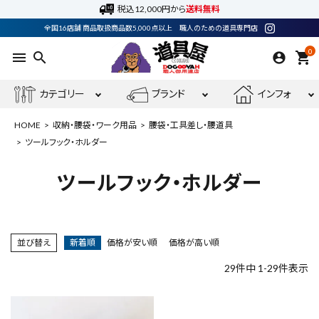
税込12,000円から
送料無料
全国16店舗 商品取扱商品数5,000点以上 職人のための道具専門店
0
menu
search
shopping_cart
カテゴリー
ブランド
インフォ
HOME
収納・腰袋・ワーク用品
腰袋・工具差し・腰道具
ツールフック・ホルダー
ツールフック・ホルダー
ACCOUNT MENU
ようこそ ゲスト 様
meeting_room
person
ログイン
会員登録
並び替え
新着順
価格が安い順
価格が高い順
29
件中
1
-
29
件表示
電動工具