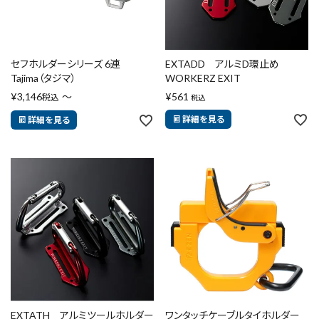
セフホルダーシリーズ 6連
EXTADD アルミD環止め
Tajima（タジマ）
WORKERZ EXIT
¥
3,146
〜
¥
561
税込
税込
詳細を見る
詳細を見る
EXTATH アルミツールホルダー
ワンタッチケーブルタイホルダー