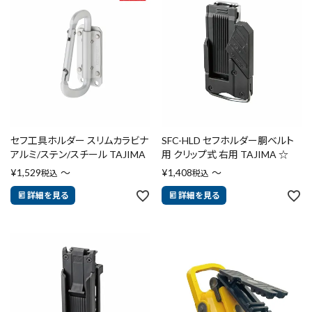
セフ工具ホルダー スリムカラビナ
SFC-HLD セフホルダー胴ベルト
アルミ/ステン/スチール TAJIMA
用 クリップ式 右用 TAJIMA ☆
¥
1,529
〜
¥
1,408
〜
税込
税込
詳細を見る
詳細を見る