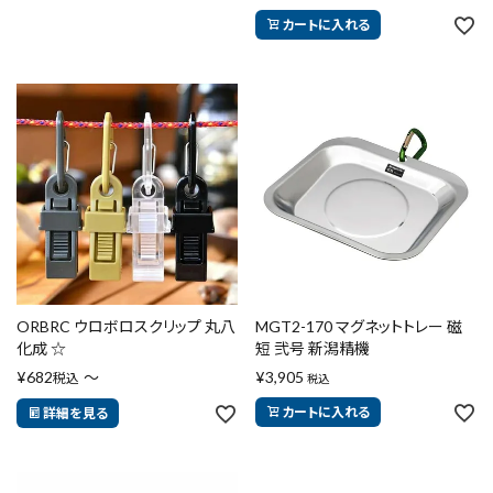
カートに入れる
ORBRC ウロボロスクリップ 丸八
MGT2-170 マグネットトレー 磁
化成 ☆
短 弐号 新潟精機
¥
682
〜
¥
3,905
税込
税込
カートに入れる
詳細を見る