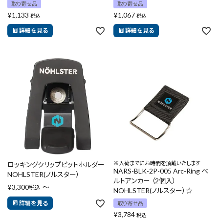
取り寄せ品
取り寄せ品
¥
1,133
¥
1,067
税込
税込
詳細を見る
詳細を見る
※入荷までにお時間を頂戴いたします
ロッキングクリップビットホルダー
NARS-BLK-2P-005 Arc-Ring ベ
NOHLSTER(ノルスター）
ルトアンカー （2個入）
¥
3,300
〜
税込
NOHLSTER(ノルスター）☆
詳細を見る
取り寄せ品
¥
3,784
税込