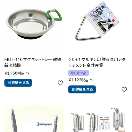
MGT-110 マグネットトレー 磁短
GK-01 マルキン印 腰道具用アタ
新潟精機
ッチメント 金井産業
¥
1,958
〜
税込
取り寄せ品
¥
1,122
〜
税込
詳細を見る
詳細を見る