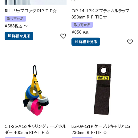
RLH リップロック RIP-TIE☆
OP-14-1PK オプティカルラップ
350mm RIP-TIE ☆
腰袋
バンスト展示品
取り寄せ品
取り寄せ品
¥
583
〜
税込
カテゴリーから探す
ブランドから探す
¥
858
税込
詳細を見る
詳細を見る
価格から探す
円 ～
円
在庫のない商品を表示しない
リセット
この内容で検索
CT-25-A16 キャリングテープホル
LG-09-G1P ケーブルキャリアLG
ダー 400mm RIP-TIE ☆
230mm RIP-TIE ☆