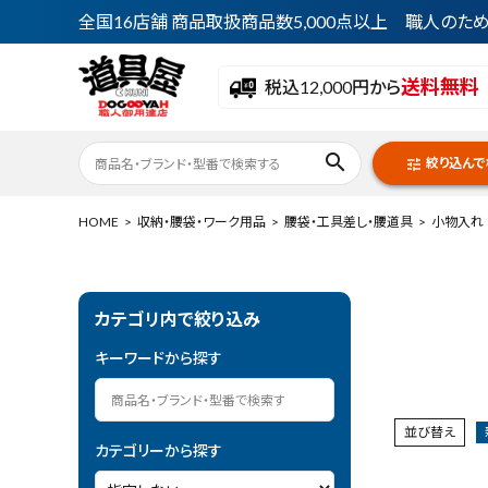
全国16店舗 商品取扱商品数5,000点以上 職人の
送料無料
税込12,000円から
search
絞り込んで
tune
HOME
収納・腰袋・ワーク用品
腰袋・工具差し・腰道具
小物入れ
ACCOUNT MENU
カテゴリ内で絞り込み
ようこそ ゲスト 様
キーワードから探す
meeting_room
person
ログイン
会員登録
並び替え
カテゴリーから探す