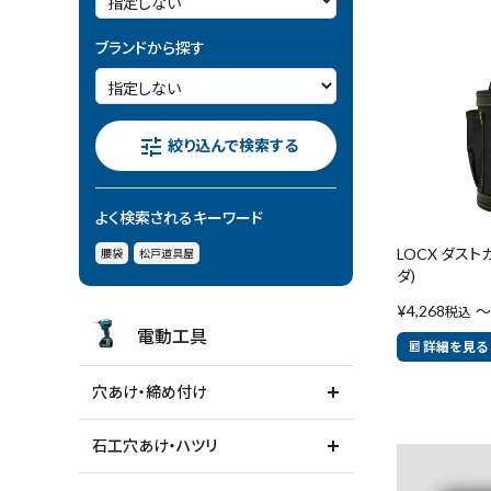
電動工具
ブランドから探す
エアー工具・機械工具
先端工具
tune
絞り込んで検索する
作業工具・大工道具
よく検索されるキーワード
測定工具・筆記具
LOCX ダスト
腰袋
松戸道具屋
ダ)
収納・腰袋・ワーク用品
¥
4,268
〜
税込
電動工具
詳細を見る
現場安全・運搬
穴あけ・締め付け
金物・現場資材
石工穴あけ・ハツリ
コンテンツ