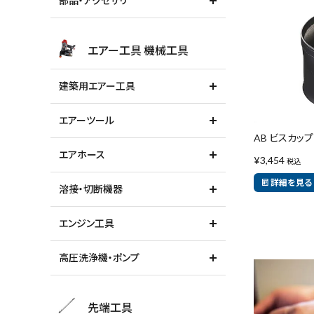
部品・アクセサリ
エアー工具 機械工具
建築用エアー工具
エアーツール
AB ビスカップ
エアホース
¥
3,454
税込
詳細を見る
溶接・切断機器
エンジン工具
高圧洗浄機・ポンプ
先端工具