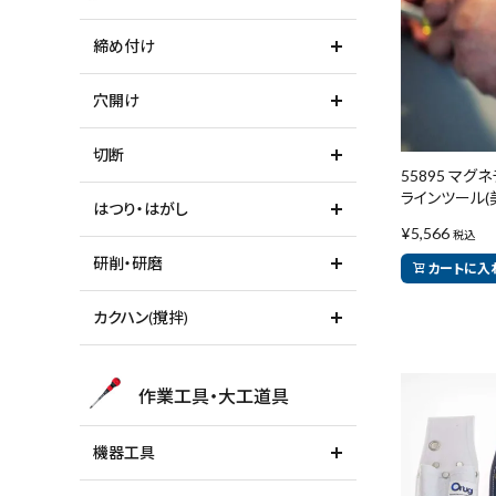
締め付け
穴開け
切断
55895 マグ
ラインツール(美貴
はつり・はがし
¥
5,566
税込
研削・研磨
カートに入
キーワードから探す
カクハン(撹拌)
腰袋
バンスト展示
作業工具・大工道具
カテゴリーから探す
機器工具