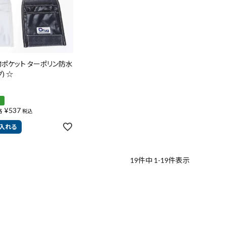
小物ポケット ターポリン防水
) ☆
り
¥
537
格
税込
入れる
19
件中
1
-
19
件表示