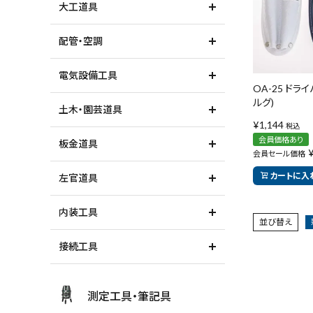
大工道具
配管・空調
価格から探す
電気設備工具
OA-25 ドライ
ルグ)
土木・園芸道具
¥
1,144
税込
会員価格あり
板金道具
会員セール価格
カートに入
左官道具
内装工具
並び替え
接続工具
測定工具・筆記具