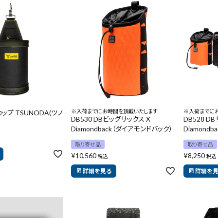
※入荷までにお時間を頂戴いたします
※入荷までに
カップ TSUNODA(ツノ
DB530 DBビッグサックス X
DB528 D
Diamondback（ダイアモンドバック）
Diamond
取り寄せ品
取り寄せ品
¥
10,560
¥
8,250
税込
税込
詳細を見る
詳細を