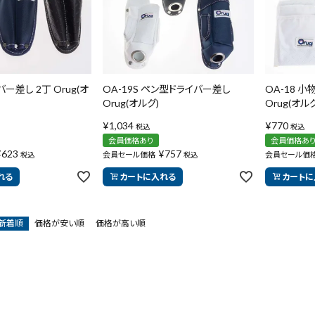
円 ～
円
バー差し 2丁 Orug(オ
OA-19S ペン型ドライバー差し
OA-18 
Orug(オルグ)
Orug(オルグ
在庫のない商品を表示しない
¥
1,034
¥
770
税込
税込
会員価格あり
会員価格あ
¥
623
¥
757
会員セール価格
会員セール価
税込
税込
リセット
この内容で検索
れる
カートに入れる
カートに
新着順
価格が安い順
価格が高い順