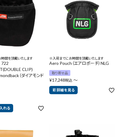
お時間を頂戴いたします
※入荷までにお時間を頂戴いたします
 722
Aero Pouch（エアロポーチ）NLG
T(DOUBLE CLIP)
取り寄せ品
iamondback（ダイアモンド
¥
17,248
〜
税込
詳細を見る
入れる