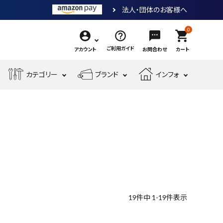
法人・団体のお客様へ
0
shopping_cart
ご利用ガイド
アカウント
お問合わせ
カート
エ
カテゴリー
ブランド
インフォ
作
ア
業
ー
電
収
先
工
工
測
動
納・
端
具・
具・
現
金
定
工
腰
工
大
機
場
物・
工
具
袋・
具
工
械
安
現
具・
ワ
道
工
全・
場
筆
ー
具
具
運
資
記
ク
搬
材
具
用
品
19
件中
1
-
19
件表示