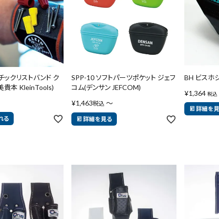
ネチックリストバンド ク
SPP-10 ソフトパーツポケット ジェフ
BH ビスホ
本 KleinTools)
コム(デンサン JEFCOM)
¥
1,364
税込
¥
1,463
〜
税込
詳細を
れる
詳細を見る
品
ブランドから探す
並び順