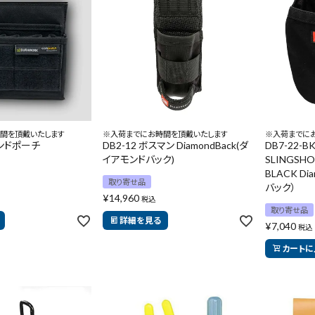
間を頂戴いたします
※入荷までにお時間を頂戴いたします
※入荷までに
ィンドポーチ
DB2-12 ボスマン DiamondBack(ダ
DB7-22-BK
イアモンドバック)
SLINGSHO
BLACK D
取り寄せ品
バック）
¥
14,960
税込
取り寄せ品
詳細を見る
¥
7,040
税込
カートに