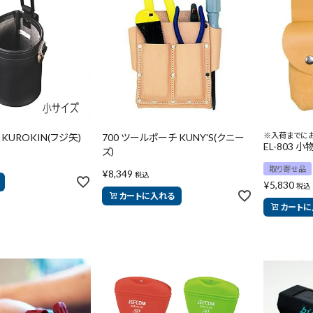
※入荷までに
 KUROKIN(フジ矢)
700 ツールポーチ KUNY'S(クニー
EL-803 
ズ)
取り寄せ品
¥
8,349
税込
¥
5,830
税込
カートに入れる
カートに