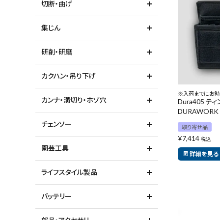
切断・曲げ
ガイドライン
集じん
研削・研磨
カクハン・吊り下げ
※入荷までにお時
カンナ・溝切り・ホゾ穴
Dura405 テ
DURAWORK
チェンソー
取り寄せ品
¥
7,414
税込
園芸工具
詳細を見る
ライフスタイル製品
バッテリー