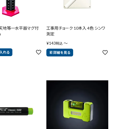
55 天地等一水平器マグ付
工事用チョーク 10本入 4色 シンワ
m
測定
¥
143
〜
税込
入れる
詳細を見る