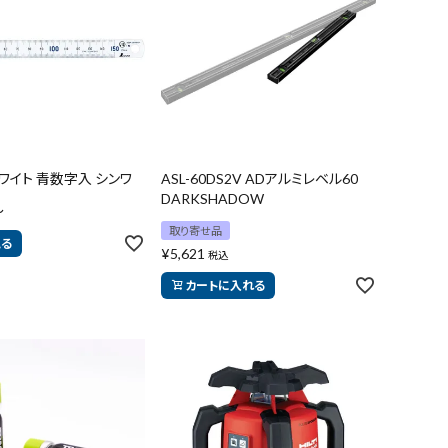
close
ワイト 青数字入 シンワ
ASL-60DS2V ADアルミレベル60
DARKSHADOW
〜
取り寄せ品
見る
¥
5,621
税込
カートに入れる
search