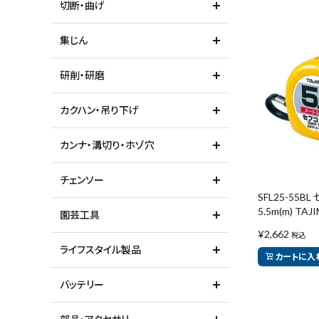
切断・曲げ
ガイドライン
集じん
研削・研磨
カクハン・吊り下げ
カンナ・溝切り・ホゾ穴
チェンソー
SFL25-55B
5.5m(m) TA
園芸工具
¥
2,662
税込
ライフスタイル製品
カートに入
バッテリー