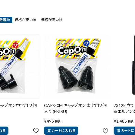
新着順
価格が安い順
価格が高い順
キャップオン中字用 ２個
CAP-30M キャップオン 太字用２個
73128 
入り (EBISU)
るエルアング
¥
495
¥
1,485
税込
税込
れる
カートに入れる
カートに