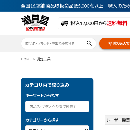
全国16店舗 商品取扱商品数5,000点以上 職人の
送料無料
税込12,000円から
search
絞り込んで
tune
HOME
測定工具
ACCOUNT MENU
カテゴリ内で絞り込み
ようこそ ゲスト 様
キーワードから探す
meeting_room
person
ログイン
会員登録
カテゴリーから探す
レーザー機器