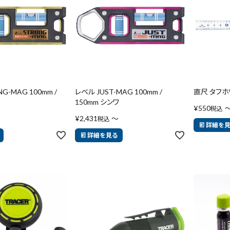
G-MAG 100mm /
レベル JUST-MAG 100mm /
直尺 タフホ
150mm シンワ
¥
550
税込
¥
2,431
〜
税込
詳細を
詳細を見る
品
ブランドから探す
並び順