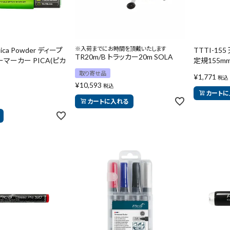
※入荷までにお時間を頂戴いたします
Pica Powder ディープ
TTTI-1
TR20m/B トラッカー20m SOLA
マーカー PICA(ピカ
定規155m
取り寄せ品
¥
1,771
税込
¥
10,593
税込
カートに
カートに入れる