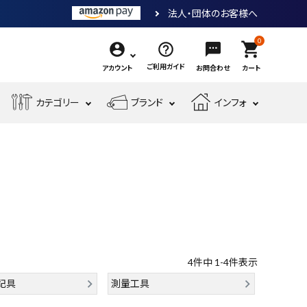
法人・団体のお客様へ
0
shopping_cart
ご利用ガイド
アカウント
お問合わせ
カート
エ
カテゴリー
ブランド
インフォ
作
ア
業
ー
電
収
先
工
工
測
動
納・
端
具・
具・
現
金
定
工
腰
工
大
機
場
物・
工
具
袋・
具
工
械
安
現
具・
ワ
道
工
全・
場
筆
ー
具
具
運
資
記
ク
搬
材
具
用
4
件中
1
-
4
件表示
品
記具
測量工具