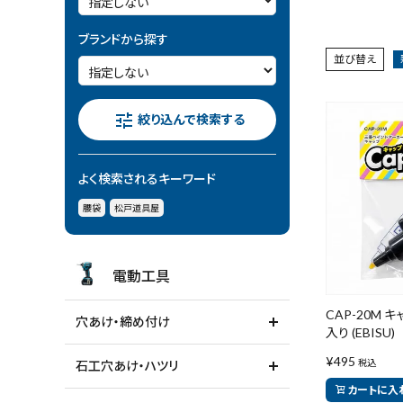
電動工具
ブランドから探す
並び替え
エアー工具・機械工具
先端工具
tune
絞り込んで検索する
作業工具・大工道具
よく検索されるキーワード
測定工具・筆記具
腰袋
松戸道具屋
収納・腰袋・ワーク用品
電動工具
現場安全・運搬
CAP-20M 
穴あけ・締め付け
入り (EBISU)
金物・現場資材
¥
495
税込
石工穴あけ・ハツリ
コンテンツ
カートに入