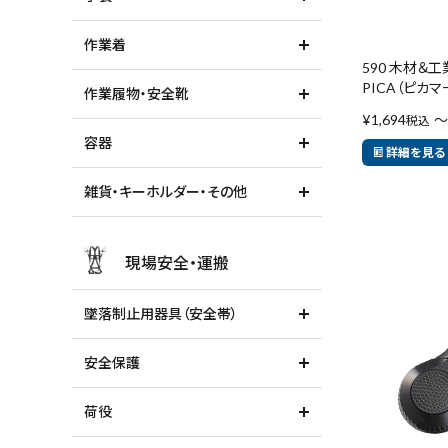
作業着
590 木材＆
PICA（ピカマ
作業履物・安全靴
¥
1,694
〜
税込
容器
詳細を見る
雑貨・キーホルダー・その他
現場安全・運搬
墜落制止用器具（安全帯）
安全保護
荷役