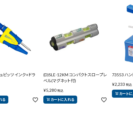
シュピッツ インク+ドラ
(D)SLE-12KM コンパクトスロープレ
73553 ハ
ベル(マグネット付)
¥
2,233
税込
¥
5,280
税込
カートに
れる
カートに入れる