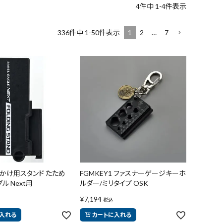
4
件中
1
-
4
件表示
1
2
…
7
336
件中
1
-
50
件表示
立てかけ用スタンド たため
FGMKEY1 ファスナーゲージキーホ
ル Next用
ルダー/ミリタイプ OSK
¥
7,194
税込
入れる
カートに入れる