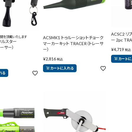
円 ～
円
ACSC2 
間を頂戴いたします
ACSMK1 トゥルーショットチョーク
ー 2pc T
ルホルスター
マーカーキット TRACER（トレーサ
レーサー）
ー）
¥
4,719
税込
在庫のない商品を表示しない
¥
2,816
カートに
税込
カートに入れる
れる
リセット
この内容で検索