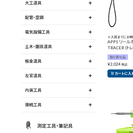
大工道具
配管・空調
価格から探す
電気設備工具
※入荷までにお時
APP1 リー
土木・園芸道具
TRACER（ト
取り寄せ品
板金道具
¥
2,024
税込
カートに入
左官道具
内装工具
接続工具
測定工具・筆記具