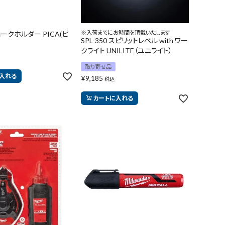
※入荷までにお時間を頂戴いたします
チョークホルダー PICA(ピ
SPL-350 スピリットレベル with ワー
クライト UNILITE（ユニライト）
取り寄せ品
入れる
¥
9,185
税込
カートに入れる