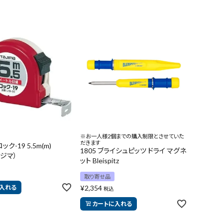
※お一人様2個までの購入制限とさせていた
だきます
ロック-19 5.5m(m)
1805 ブライシュピッツ ドライ マグネ
タジマ）
ット Bleispitz
取り寄せ品
入れる
¥
2,354
税込
カートに入れる