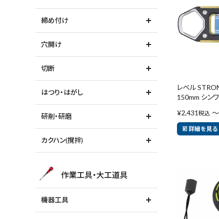
締め付け
穴開け
切断
レベル STRON
はつり・はがし
150mm シンワ
¥
2,431
〜
税込
研削・研磨
キーワードから探す
詳細を見る
カクハン(撹拌)
腰袋
バンスト展示
作業工具・大工道具
カテゴリーから探す
機器工具