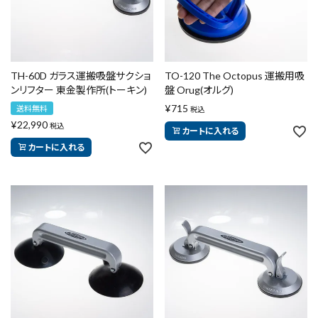
TH-60D ガラス運搬吸盤サクショ
TO-120 The Octopus 運搬用吸
ンリフター 東金製作所(トーキン)
盤 Orug(オルグ)
¥
715
送料無料
税込
¥
22,990
税込
カートに入れる
カートに入れる
close
キーワードから探す
search