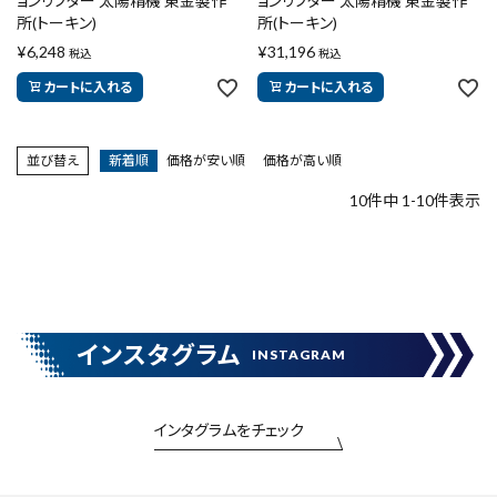
ョンリフター 太陽精機 東金製作
ョンリフター 太陽精機 東金製作
所(トーキン)
所(トーキン)
¥
6,248
¥
31,196
税込
税込
カートに入れる
カートに入れる
並び替え
新着順
価格が安い順
価格が高い順
10
件中
1
-
10
件表示
インスタグラム
INSTAGRAM
インタグラムをチェック