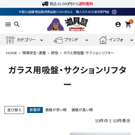
税込12,000円から
送料無料
全国16店舗 商品取扱商品数5,000点以上 職人のための道具専門店
0
menu
search
shopping_cart
カテゴリー
ブランド
インフォ
HOME
現場安全・運搬
荷役
ガラス用吸盤・サクションリフター
ガラス用吸盤・サクションリフタ
ACCOUNT MENU
ー
ようこそ ゲスト 様
meeting_room
person
ログイン
会員登録
並び替え
新着順
価格が安い順
価格が高い順
10
件中
1
-
10
件表示
電動工具