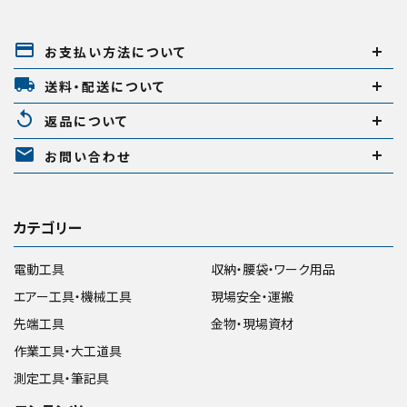
payment
お支払い方法について
local_shipping
送料・配送について
replay
返品について
mail
お問い合わせ
カテゴリー
電動工具
収納・腰袋・ワーク用品
エアー工具・機械工具
現場安全・運搬
先端工具
金物・現場資材
作業工具・大工道具
測定工具・筆記具