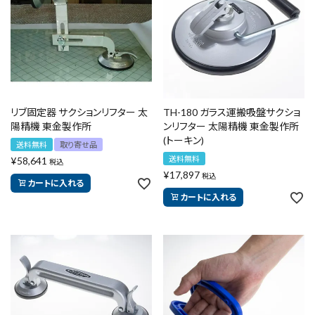
リブ固定器 サクションリフター 太
TH-180 ガラス運搬吸盤サクショ
陽精機 東金製作所
ンリフター 太陽精機 東金製作所
(トーキン)
送料無料
取り寄せ品
送料無料
¥
58,641
税込
¥
17,897
税込
カートに入れる
カートに入れる