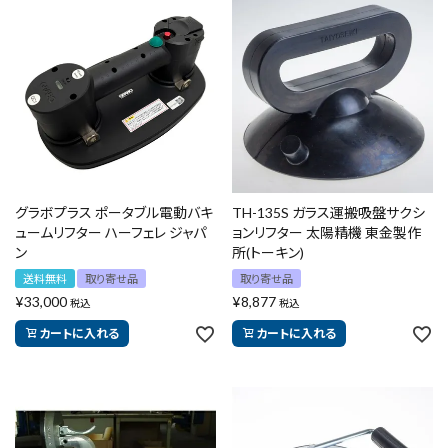
エアー工具・機械工具
先端工具
作業工具・大工道具
測定工具・筆記具
グラボプラス ポータブル電動バキ
TH-135S ガラス運搬吸盤サクシ
収納・腰袋・ワーク用品
ュームリフター ハーフェレ ジャパ
ョンリフター 太陽精機 東金製作
ン
所(トーキン)
送料無料
取り寄せ品
取り寄せ品
現場安全・運搬
¥
33,000
¥
8,877
税込
税込
金物・現場資材
カートに入れる
カートに入れる
コンテンツ
ガイドライン