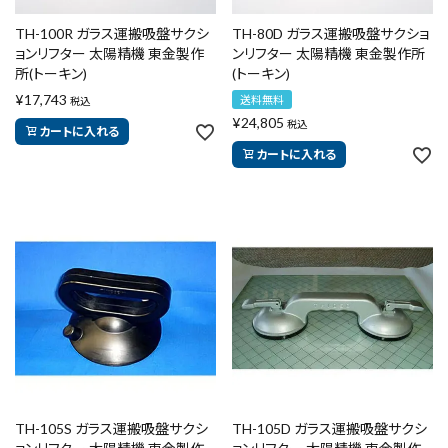
腰袋
バンスト展示品
TH-100R ガラス運搬吸盤サクシ
TH-80D ガラス運搬吸盤サクショ
ョンリフター 太陽精機 東金製作
ンリフター 太陽精機 東金製作所
所(トーキン)
カテゴリーから探す
ブランドから探す
(トーキン)
¥
17,743
送料無料
税込
¥
24,805
税込
カートに入れる
カートに入れる
価格から探す
円 ～
円
在庫のない商品を表示しない
リセット
この内容で検索
TH-105S ガラス運搬吸盤サクシ
TH-105D ガラス運搬吸盤サクシ