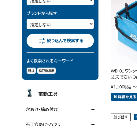
電動工具
ブランドから探す
エアー工具・機械工具
先端工具
tune
絞り込んで検索する
作業工具・大工道具
よく検索されるキーワード
測定工具・筆記具
WB-01 ワン
腰袋
松戸道具屋
丈夫で安い Or
収納・腰袋・ワーク用品
¥
1,100
〜
税込
電動工具
詳細を見る
現場安全・運搬
穴あけ・締め付け
金物・現場資材
並び替え
石工穴あけ・ハツリ
コンテンツ