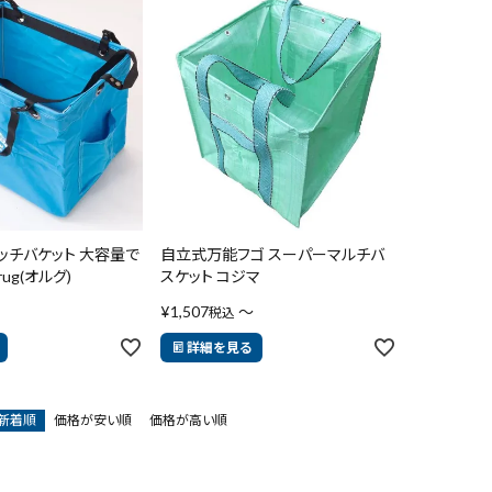
タッチバケット 大容量で
自立式万能フゴ スーパーマルチバ
ug(オルグ)
スケット コジマ
¥
1,507
〜
税込
詳細を見る
新着順
価格が安い順
価格が高い順