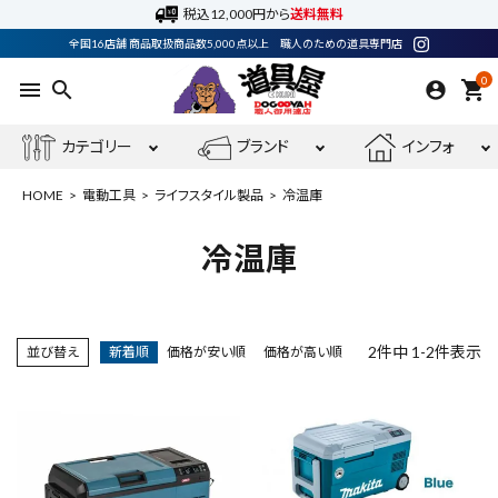
税込12,000円から
送料無料
全国16店舗 商品取扱商品数5,000点以上 職人のための道具専門店
0
menu
search
shopping_cart
カテゴリー
ブランド
インフォ
HOME
電動工具
ライフスタイル製品
冷温庫
冷温庫
ACCOUNT MENU
ようこそ ゲスト 様
2
件中
1
-
2
件表示
並び替え
新着順
価格が安い順
価格が高い順
meeting_room
person
ログイン
会員登録
電動工具