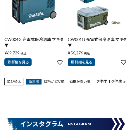
エアー工具・機械工具
先端工具
作業工具・大工道具
CW004G 充電式保冷温庫 マキタ
CW001G 充電式保冷温庫 マキタ
▼
▼
測定工具・筆記具
¥
69,729
¥
56,276
税込
税込
詳細を見る
詳細を見る
収納・腰袋・ワーク用品
2
件中
1
-
2
件表示
並び替え
新着順
価格が安い順
価格が高い順
現場安全・運搬
金物・現場資材
close
コンテンツ
インスタグラム
INSTAGRAM
キーワードから探す
ガイドライン