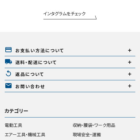
search
インタグラムをチェック
腰袋
バンスト展示品
カテゴリーから探す
ブランドから探す
payment
お支払い方法について
local_shipping
送料・配送について
価格から探す
replay
返品について
円 ～
円
mail
お問い合わせ
在庫のない商品を表示しない
カテゴリー
電動工具
収納・腰袋・ワーク用品
リセット
この内容で検索
エアー工具・機械工具
現場安全・運搬