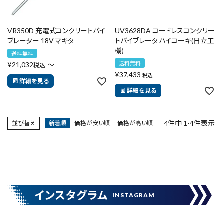
VR350D 充電式コンクリートバイ
UV3628DA コードレスコンクリー
ブレーター 18V マキタ
トバイブレータ ハイコーキ(日立工
close
機)
送料無料
送料無料
¥
21,032
〜
税込
¥
37,433
税込
詳細を見る
詳細を見る
キーワードから探す
search
4
件中
1
-
4
件表示
並び替え
新着順
価格が安い順
価格が高い順
腰袋
バンスト展示品
カテゴリーから探す
ブランドから探す
インスタグラム
INSTAGRAM
価格から探す