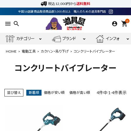
税込12,000円から
送料無料
全国16店舗 商品取扱商品数5,000点以上 職人のための道具専門店
0
menu
search
shopping_cart
カテゴリー
ブランド
インフォ
HOME
電動工具
カクハン・吊り下げ
コンクリートバイブレーター
コンクリートバイブレーター
ACCOUNT MENU
ようこそ ゲスト 様
4
件中
1
-
4
件表示
並び替え
新着順
価格が安い順
価格が高い順
meeting_room
person
ログイン
会員登録
電動工具