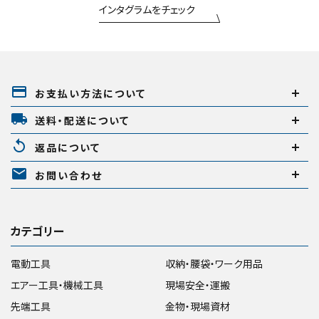
インタグラムをチェック
円 ～
円
在庫のない商品を表示しない
payment
お支払い方法について
local_shipping
送料・配送について
リセット
この内容で検索
replay
返品について
mail
お問い合わせ
カテゴリー
電動工具
収納・腰袋・ワーク用品
エアー工具・機械工具
現場安全・運搬
先端工具
金物・現場資材