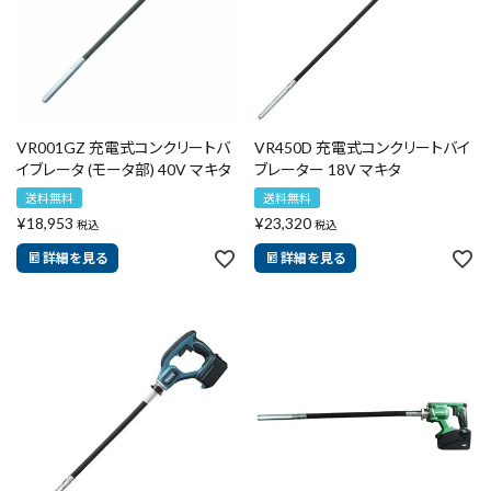
エアー工具・機械工具
先端工具
作業工具・大工道具
VR001GZ 充電式コンクリートバ
VR450D 充電式コンクリートバイ
イブレータ (モータ部) 40V マキタ
ブレーター 18V マキタ
測定工具・筆記具
送料無料
送料無料
¥
18,953
¥
23,320
税込
税込
収納・腰袋・ワーク用品
詳細を見る
詳細を見る
現場安全・運搬
金物・現場資材
コンテンツ
ガイドライン