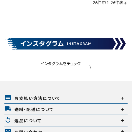
26
件中
1
-
26
件表示
インスタグラム
INSTAGRAM
インタグラムをチェック
payment
お支払い方法について
local_shipping
送料・配送について
replay
返品について
mail