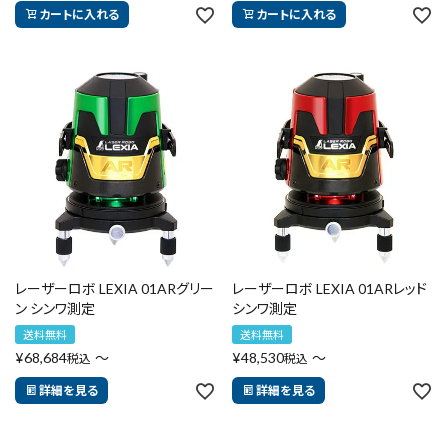
カートに入れる
カートに入れる
レーザーロボ LEXIA 01ARグリー
レーザーロボ LEXIA 01ARレッド
ン シンワ測定
シンワ測定
送料無料
送料無料
¥
68,684
〜
¥
48,530
〜
税込
税込
詳細を見る
詳細を見る