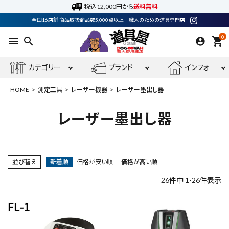
税込12,000円から
送料無料
全国16店舗 商品取扱商品数5,000点以上 職人のための道具専門店
0
menu
search
shopping_cart
カテゴリー
ブランド
インフォ
HOME
測定工具
レーザー機器
レーザー墨出し器
レーザー墨出し器
ACCOUNT MENU
ようこそ ゲスト 様
並び替え
新着順
価格が安い順
価格が高い順
meeting_room
person
ログイン
会員登録
26
件中
1
-
26
件表示
電動工具