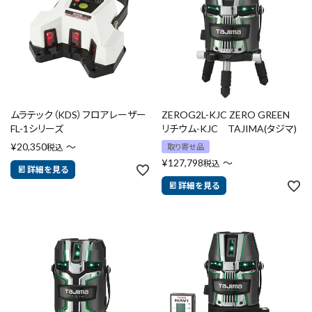
エアー工具・機械工具
先端工具
作業工具・大工道具
ムラテック（KDS）フロアレーザー
ZEROG2L-KJC ZERO GREEN
測定工具・筆記具
FL-1シリーズ
リチウム-KJC TAJIMA(タジマ)
¥
20,350
〜
税込
取り寄せ品
収納・腰袋・ワーク用品
¥
127,798
〜
税込
詳細を見る
詳細を見る
現場安全・運搬
金物・現場資材
コンテンツ
ガイドライン