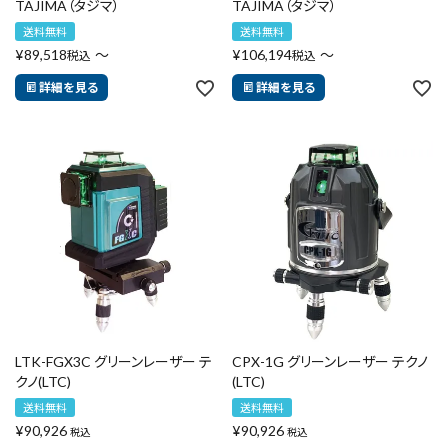
TAJIMA（タジマ）
TAJIMA（タジマ）
送料無料
送料無料
¥
89,518
〜
¥
106,194
〜
税込
税込
詳細を見る
詳細を見る
LTK-FGX3C グリーンレーザー テ
CPX-1G グリーンレーザー テクノ
クノ(LTC)
(LTC)
送料無料
送料無料
¥
90,926
¥
90,926
税込
税込