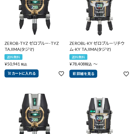
キーワードから探す
search
ZEROB-TYZ ゼロブルー-TYZ
ZEROBL-KY ゼロブルーリチウ
TAJIMA(タジマ)
ム-KY TAJIMA(タジマ)
腰袋
バンスト展示品
送料無料
送料無料
カテゴリーから探す
ブランドから探す
¥
50,941
¥
78,408
〜
税込
税込
カートに入れる
詳細を見る
価格から探す
円 ～
円
在庫のない商品を表示しない