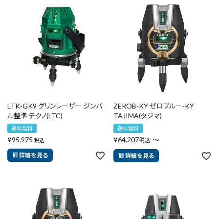
LTK-GK9 グリンレーザー ジンバ
ZEROB-KY ゼロブルー-KY
ル整準 テクノ(LTC)
TAJIMA(タジマ)
送料無料
送料無料
¥
95,975
¥
64,207
〜
税込
税込
詳細を見る
詳細を見る
close