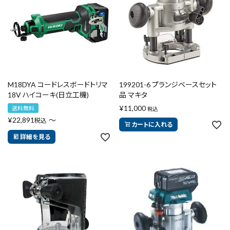
エアー工具・機械工具
先端工具
作業工具・大工道具
M18DYA コードレスボードトリマ
199201-6 プランジベースセット
測定工具・筆記具
18V ハイコーキ(日立工機)
品 マキタ
¥
11,000
送料無料
税込
収納・腰袋・ワーク用品
¥
22,891
〜
税込
カートに入れる
詳細を見る
現場安全・運搬
金物・現場資材
コンテンツ
ガイドライン