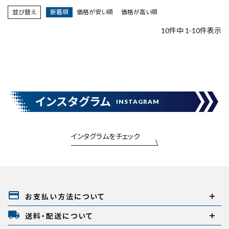
並び替え
新着順
価格が安い順
価格が高い順
10
件中
1
-
10
件表示
インスタグラム
INSTAGRAM
インタグラムをチェック
payment
お支払い方法について
local_shipping
送料・配送について