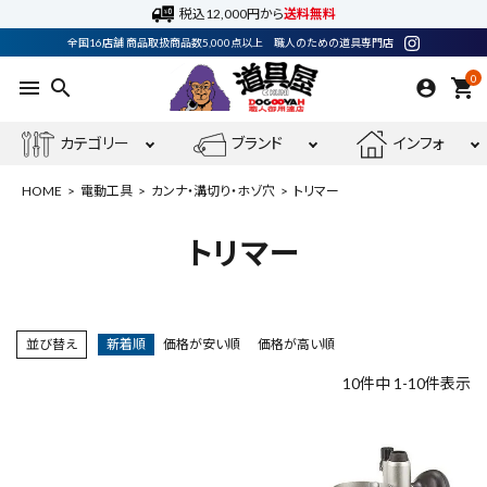
税込12,000円から
送料無料
全国16店舗 商品取扱商品数5,000点以上 職人のための道具専門店
0
menu
search
shopping_cart
カテゴリー
ブランド
インフォ
HOME
電動工具
カンナ・溝切り・ホゾ穴
トリマー
トリマー
ACCOUNT MENU
ようこそ ゲスト 様
並び替え
新着順
価格が安い順
価格が高い順
meeting_room
person
ログイン
会員登録
10
件中
1
-
10
件表示
電動工具