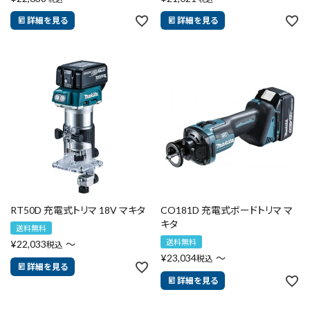
カテゴリーから探す
ブランドから探す
詳細を見る
詳細を見る
価格から探す
円 ～
円
在庫のない商品を表示しない
リセット
この内容で検索
RT50D 充電式トリマ 18V マキタ
CO181D 充電式ボードトリマ マ
キタ
送料無料
送料無料
¥
22,033
〜
税込
¥
23,034
〜
税込
詳細を見る
詳細を見る