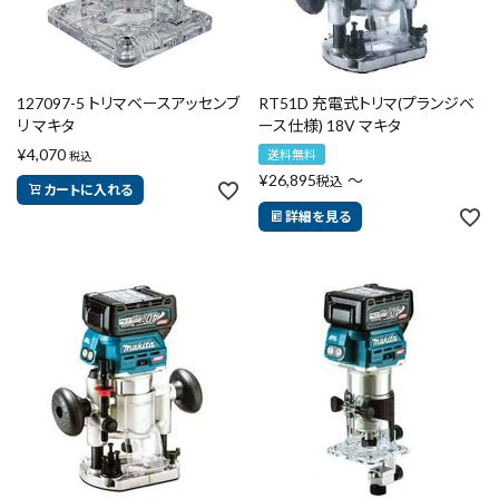
127097-5 トリマベースアッセンブ
RT51D 充電式トリマ(プランジベ
リ マキタ
ース仕様) 18V マキタ
¥
4,070
送料無料
税込
¥
26,895
〜
税込
カートに入れる
詳細を見る