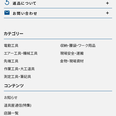
replay
返品について
mail
お問い合わせ
カテゴリー
電動工具
収納・腰袋・ワーク用品
エアー工具・機械工具
現場安全・運搬
先端工具
金物・現場資材
作業工具・大工道具
測定工具・筆記具
コンテンツ
お知らせ
道具屋通信(特集)
店舗一覧