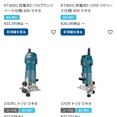
RT002G 充電式トリマ(プランジ
RT001G 充電式トリマ(トリマベー
ベース仕様) 40V マキタ
ス仕様) 40V マキタ
送料無料
送料無料
¥
31,185
〜
¥
26,180
〜
税込
税込
詳細を見る
詳細を見る
close
キーワードから探す
search
3707FC トリマ マキタ
3707F トリマ マキタ
腰袋
バンスト展示品
コード式
送料無料
コード式
送料無料
¥
22,638
¥
21,021
税込
税込