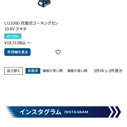
CG100D 充電式コーキングガン
close
10.8V マキタ
送料無料
¥
18,315
〜
税込
詳細を見る
キーワードから探す
search
3
件中
1
-
3
件表示
並び替え
新着順
価格が安い順
価格が高い順
腰袋
バンスト展示品
カテゴリーから探す
ブランドから探す
インスタグラム
INSTAGRAM
価格から探す