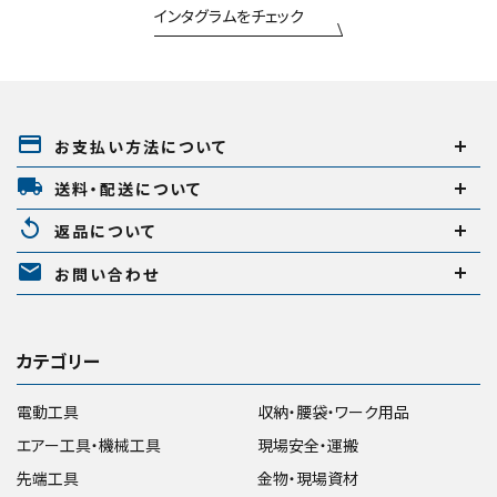
インタグラムをチェック
円 ～
円
在庫のない商品を表示しない
payment
お支払い方法について
local_shipping
送料・配送について
リセット
この内容で検索
replay
返品について
mail
お問い合わせ
カテゴリー
電動工具
収納・腰袋・ワーク用品
エアー工具・機械工具
現場安全・運搬
先端工具
金物・現場資材