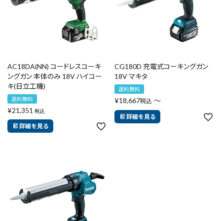
エアー工具・機械工具
先端工具
作業工具・大工道具
AC18DA(NN) コードレスコーキ
CG180D 充電式コーキングガン
ングガン 本体のみ 18V ハイコー
18V マキタ
キ(日立工機)
測定工具・筆記具
送料無料
送料無料
¥
18,667
〜
税込
¥
21,351
税込
収納・腰袋・ワーク用品
詳細を見る
詳細を見る
現場安全・運搬
金物・現場資材
コンテンツ
ガイドライン