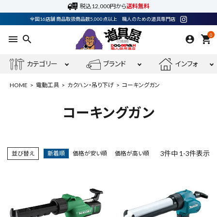
税込12,000円から
送料無料
全国16店舗 商品取扱商品数5,000点以上 職人のための道具専門店
0
menu
search
shopping_cart
カテゴリー
ブランド
インフォ
HOME
電動工具
カクハン・吊り下げ
コーキングガン
コーキングガン
ACCOUNT MENU
ようこそ ゲスト 様
3
件中
1
-
3
件表示
並び替え
新着順
価格が安い順
価格が高い順
meeting_room
person
ログイン
会員登録
電動工具