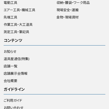
電動工具
収納・腰袋・ワーク用品
価格から探す
エアー工具・機械工具
現場安全・運搬
円 ～
円
先端工具
金物・現場資材
作業工具・大工道具
測定工具・筆記具
在庫のない商品を表示しない
コンテンツ
お知らせ
リセット
この内容で検索
道具屋通信(特集)
店舗一覧
店舗展示会情報
会社概要
ガイドライン
ご利用ガイド
お問い合わせ