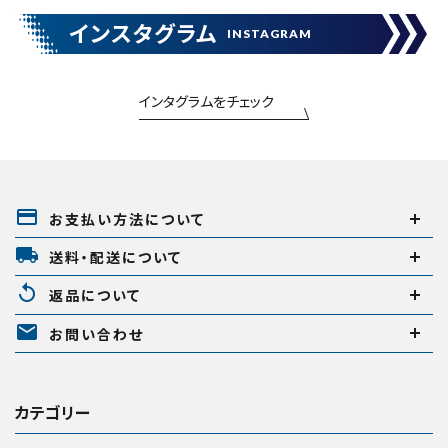
エアー工具・機械工具
インスタグラム
INSTAGRAM
先端工具
インタグラムをチェック
作業工具・大工道具
close
測定工具・筆記具
payment
お支払い方法について
収納・腰袋・ワーク用品
キーワードから探す
local_shipping
送料・配送について
search
現場安全・運搬
replay
返品について
mail
金物・現場資材
腰袋
バンスト展示品
お問い合わせ
カテゴリーから探す
ブランドから探す
コンテンツ
カテゴリー
ガイドライン