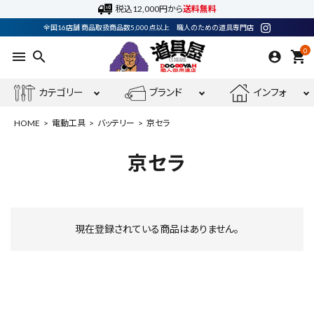
税込12,000円から
送料無料
全国16店舗 商品取扱商品数5,000点以上 職人のための道具専門店
0
menu
search
shopping_cart
カテゴリー
ブランド
インフォ
HOME
電動工具
バッテリー
京セラ
京セラ
ACCOUNT MENU
ようこそ ゲスト 様
現在登録されている商品はありません。
meeting_room
person
ログイン
会員登録
電動工具