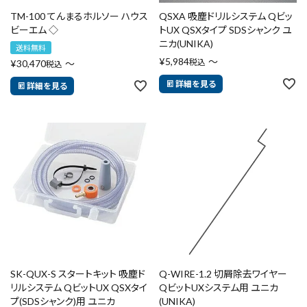
TM-100 てんまるホルソー ハウス
QSXA 吸塵ドリルシステム Qビッ
ビーエム ◇
トUX QSXタイプ SDSシャンク ユ
ニカ(UNIKA)
送料無料
¥
5,984
〜
税込
¥
30,470
〜
税込
詳細を見る
詳細を見る
SK-QUX-S スタートキット 吸塵ド
Q-WIRE-1.2 切屑除去ワイヤー
リルシステム QビットUX QSXタイ
QビットUXシステム用 ユニカ
プ(SDSシャンク)用 ユニカ
(UNIKA)