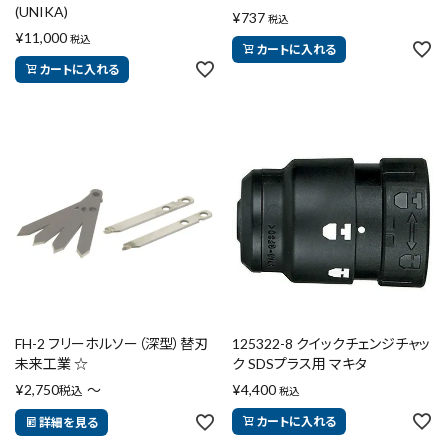
(UNIKA)
¥
737
税込
¥
11,000
税込
カートに入れる
カートに入れる
FH-2 フリーホルソー（深型）替刃
125322-8 クイックチェンジチャッ
未来工業 ☆
ク SDSプラス用 マキタ
¥
2,750
〜
¥
4,400
税込
税込
カートに入れる
詳細を見る