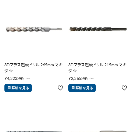
キーワードから探す
search
腰袋
バンスト展示品
カテゴリーから探す
ブランドから探す
3Dプラス超硬ドリル 265mm マキ
3Dプラス超硬ドリル 215mm マキ
タ ☆
タ ☆
価格から探す
¥
4,323
〜
¥
2,365
〜
税込
税込
円 ～
円
詳細を見る
詳細を見る
在庫のない商品を表示しない
リセット
この内容で検索