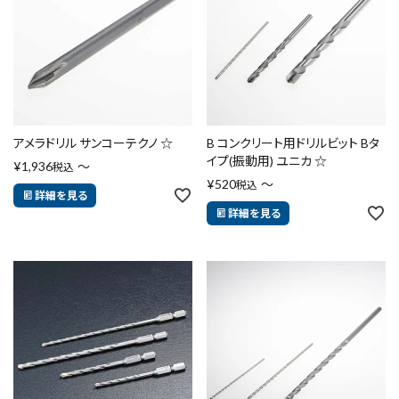
アメラドリル サンコーテクノ ☆
B コンクリート用ドリルビット Bタ
イプ(振動用) ユニカ ☆
¥
1,936
〜
税込
¥
520
〜
税込
詳細を見る
詳細を見る