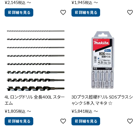
¥
2,145
〜
¥
1,945
〜
税込
税込
詳細を見る
詳細を見る
4L ロングドリル 全長400L スター
3Dプラス超硬ドリル SDSプラスシ
エム
ャンク 5本入 マキタ ☆
¥
1,805
〜
¥
5,841
〜
税込
税込
close
詳細を見る
詳細を見る