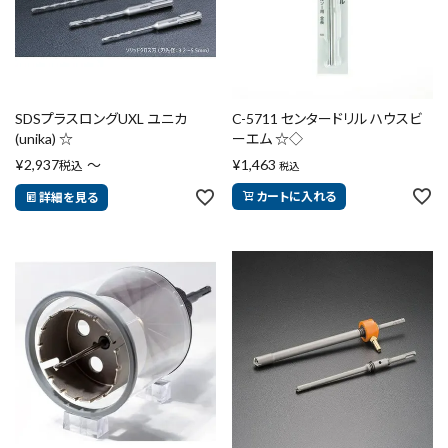
SDSプラスロングUXL ユニカ
C-5711 センタードリル ハウスビ
(unika) ☆
ーエム ☆◇
¥
2,937
〜
¥
1,463
税込
税込
カートに入れる
詳細を見る