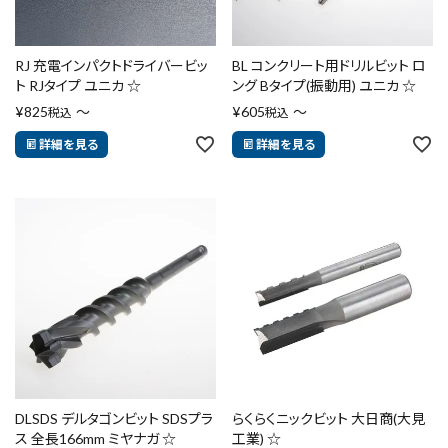
RJ 充電インパクトドライバービッ
BL コンクリート用ドリルビット ロ
ト RJタイプ ユニカ ☆
ング Bタイプ(振動用) ユニカ ☆
¥
825
〜
¥
605
〜
税込
税込
詳細を見る
詳細を見る
DLSDS デルタゴンビット SDSプラ
らくらくニックビット 大日商(大見
ス 全長166mm ミヤナガ ☆
工業) ☆