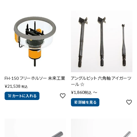
FH-150 フリーホルソー 未来工業
アングルビット 六角軸 アイガーツ
ール ☆
¥
21,538
税込
¥
1,860
〜
税込
カートに入れる
詳細を見る