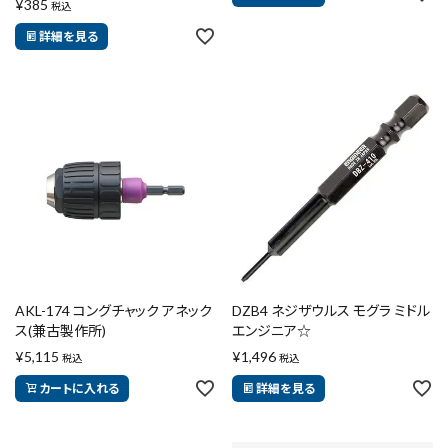
¥
385
税込
詳細を見る
AKL-174 コングチャック アネック
DZB4 ネジザウルス モグラ ミドル
ス(兼古製作所)
エンジニア☆
¥
5,115
¥
1,496
税込
税込
カートに入れる
詳細を見る