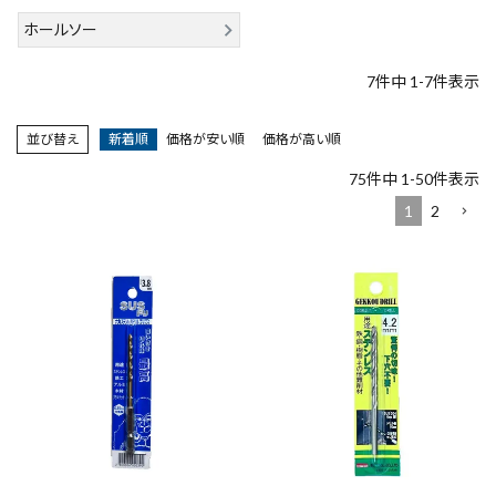
エアー工具・機械工具
ホールソー
7
件中
1
-
7
件表示
先端工具
並び替え
新着順
価格が安い順
価格が高い順
作業工具・大工道具
75
件中
1
-
50
件表示
測定工具・筆記具
1
2
収納・腰袋・ワーク用品
現場安全・運搬
金物・現場資材
コンテンツ
ガイドライン