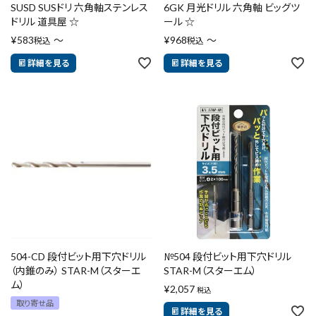
SUSD SUSドリ 六角軸ステンレス
6GK 月光ドリル 六角軸 ビッグツ
ドリル 道具屋 ☆
ール ☆
¥
583
〜
¥
968
〜
税込
税込
詳細を見る
詳細を見る
504-CD 段付ビット用下穴ドリル
№504 段付ビット用下穴ドリル
（内錐のみ） STAR-M（スターエ
STAR-M（スターエム）
ム）
¥
2,057
税込
取り寄せ品
詳細を見る