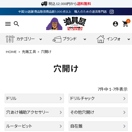
税込12,000円から
送料無料
全国16店舗 商品取扱商品数5,000点以上 職人のための道具専門店
0
menu
search
shopping_cart
カテゴリー
ブランド
インフォ
HOME
先端工具
穴開け
穴開け
ACCOUNT MENU
ようこそ ゲスト 様
7
件中
1
-
7
件表示
meeting_room
person
ドリル
ログイン
会員登録
ドリルチャック
穴あけ補助アクセサリー
その他穴開け
電動工具
ルータービット
自在錐