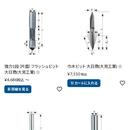
強力1段（片面）フラッシュビット
巾木ビット 大日商(大見工業) ☆
大日商(大見工業) ☆
¥
7,150
税込
¥
4,686
〜
税込
カートに入れる
詳細を見る