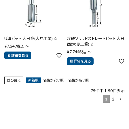
U溝ビット 大日商(大見工業) ☆
超硬ソリッドストレートビット 大日
商(大見工業) ☆
¥
7,249
〜
税込
¥
7,744
〜
税込
詳細を見る
詳細を見る
並び替え
新着順
価格が安い順
価格が高い順
75
件中
1
-
50
件表示
1
2