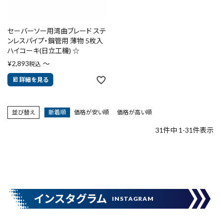
セーバーソー用湾曲ブレード ステ
ンレスパイプ・鋼管用 薄物 5枚入
ハイコーキ(日立工機) ☆
¥
2,893
〜
税込
詳細を見る
並び替え
新着順
価格が安い順
価格が高い順
31
件中
1
-
31
件表示
インスタグラム
INSTAGRAM