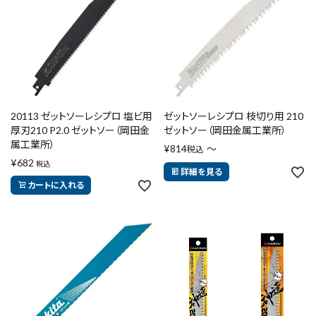
エアー工具・機械工具
先端工具
作業工具・大工道具
20113 ゼットソーレシプロ 塩ビ用
ゼットソーレシプロ 枝切り用 210
測定工具・筆記具
厚刃210 P2.0 ゼットソー（岡田金
ゼットソー（岡田金属工業所）
属工業所）
¥
814
〜
税込
¥
収納・腰袋・ワーク用品
682
税込
詳細を見る
カートに入れる
現場安全・運搬
金物・現場資材
コンテンツ
ガイドライン