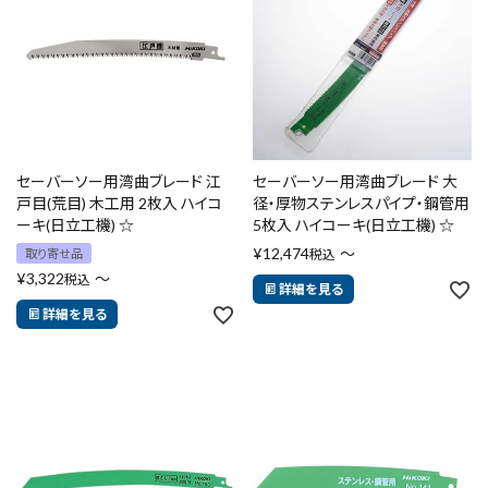
セーバーソー用湾曲ブレード 江
セーバーソー用湾曲ブレード 大
戸目(荒目) 木工用 2枚入 ハイコ
径・厚物ステンレスパイプ・鋼管用
ーキ(日立工機) ☆
5枚入 ハイコーキ(日立工機) ☆
¥
12,474
〜
取り寄せ品
税込
¥
3,322
〜
税込
詳細を見る
詳細を見る