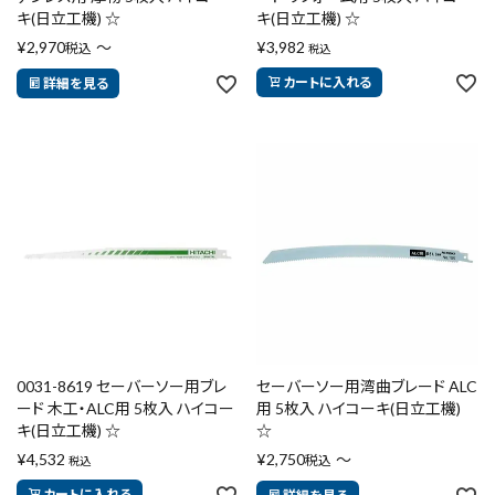
キ(日立工機) ☆
キ(日立工機) ☆
円 ～
円
¥
2,970
〜
¥
3,982
税込
税込
カートに入れる
詳細を見る
在庫のない商品を表示しない
リセット
この内容で検索
0031-8619 セーバーソー用ブレ
セーバーソー用湾曲ブレード ALC
ード 木工・ALC用 5枚入 ハイコー
用 5枚入 ハイコーキ(日立工機)
キ(日立工機) ☆
☆
¥
4,532
¥
2,750
〜
税込
税込
カートに入れる