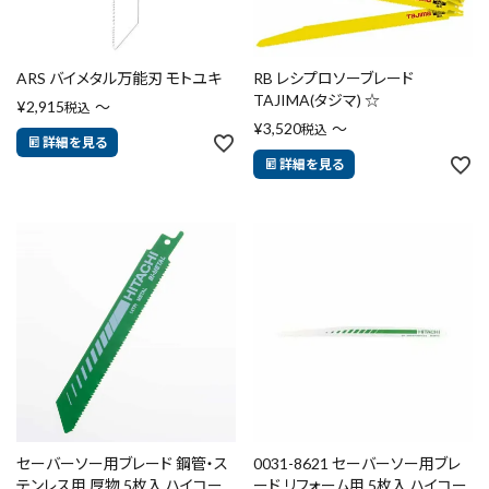
ARS バイメタル万能刃 モトユキ
RB レシプロソーブレード
TAJIMA(タジマ) ☆
¥
2,915
〜
税込
close
¥
3,520
〜
税込
詳細を見る
詳細を見る
キーワードから探す
search
腰袋
バンスト展示品
カテゴリーから探す
ブランドから探す
セーバーソー用ブレード 鋼管・ス
0031-8621 セーバーソー用ブレ
価格から探す
テンレス用 厚物 5枚入 ハイコー
ード リフォーム用 5枚入 ハイコー