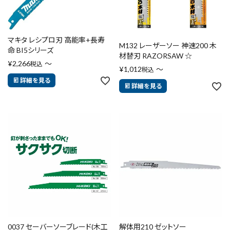
マキタ レシプロ刃 高能率+長寿
M132 レーザーソー 神速200 木
命 BI5シリーズ
材替刃 RAZORSAW ☆
¥
2,266
〜
税込
¥
1,012
〜
税込
詳細を見る
詳細を見る
0037 セーバーソーブレード(木工
解体用210 ゼットソー