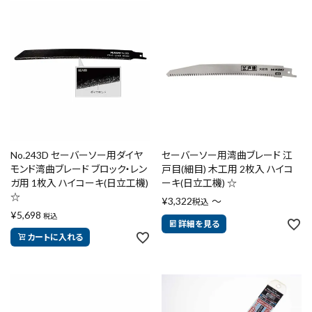
No.243D セーバーソー用ダイヤ
セーバーソー用湾曲ブレード 江
モンド湾曲ブレード ブロック・レン
戸目(細目) 木工用 2枚入 ハイコ
ガ用 1枚入 ハイコーキ(日立工機)
ーキ(日立工機) ☆
☆
¥
3,322
〜
税込
¥
5,698
税込
詳細を見る
カートに入れる