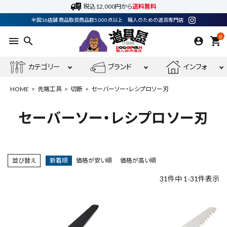
税込12,000円から
送料無料
全国16店舗 商品取扱商品数5,000点以上 職人のための道具専門店
0
menu
search
shopping_cart
カテゴリー
ブランド
インフォ
HOME
先端工具
切断
セーバーソー・レシプロソー刃
セーバーソー・レシプロソー刃
ACCOUNT MENU
ようこそ ゲスト 様
並び替え
新着順
価格が安い順
価格が高い順
meeting_room
person
ログイン
会員登録
31
件中
1
-
31
件表示
電動工具