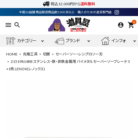
税込12,000円から
送料無料
全国16店舗 商品取扱商品数5,000点以上 職人のための道具専門店
0
menu
search
shopping_cart
カテゴリー
ブランド
インフォ
HOME
先端工具
切断
セーバーソー・レシプロソー刃
21519814RB ステンレス・鉄・非鉄金属用 バイメタルセーバーソーブレード 5
+1枚 LENOX(レノックス)
ACCOUNT MENU
ようこそ ゲスト 様
meeting_room
person
ログイン
会員登録
最近閲覧した商品