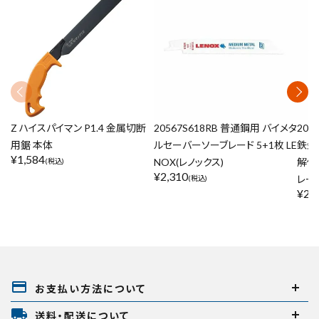
Z ハイスパイマン P1.4 金属切断
20567S618RB 普通鋼用 バイメタ
204
用鋸 本体
ルセーバーソーブレード 5+1枚 LE
鉄金
¥
1,584
NOX(レノックス)
解体
(税込)
¥
2,310
レード
(税込)
¥
20
payment
お支払い方法について
local_shipping
送料・配送について