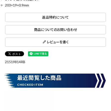
203×19×0.9mm
返品特約について
商品についてのお問い合わせ
レビューを書く
close
21519814RB
最近閲覧した商品
キーワードから探す
search
腰袋
バンスト展示品