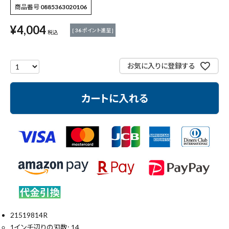
商品番号
0885363020106
作業工具・大工道具
¥
4,004
[
36
ポイント進呈 ]
税込
測定工具・筆記具
お気に入りに登録する
収納・腰袋・ワーク用品
現場安全・運搬
カートに入れる
金物・現場資材
コンテンツ
ガイドライン
21519814R
1インチ辺りの刃数: 14