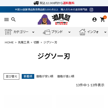
税込12,000円から
送料無料
全国16店舗 商品取扱商品数5,000点以上 職人のための道具専門店
0
menu
search
shopping_cart
カテゴリー
ブランド
インフォ
HOME
先端工具
切断
ジグソー刃
ジグソー刃
ACCOUNT MENU
ようこそ ゲスト 様
並び替え
新着順
価格が安い順
価格が高い順
meeting_room
person
ログイン
会員登録
13
件中
1
-
13
件表示
電動工具