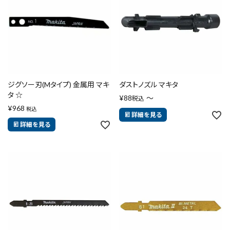
エアー工具・機械工具
先端工具
作業工具・大工道具
ジグソー刃(Mタイプ) 金属用 マキ
ダストノズル マキタ
測定工具・筆記具
タ ☆
¥
88
〜
税込
¥
968
税込
詳細を見る
収納・腰袋・ワーク用品
詳細を見る
現場安全・運搬
金物・現場資材
コンテンツ
ガイドライン