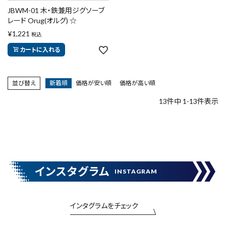
JBWM-01 木・鉄兼用ジグソーブ
レード Orug(オルグ) ☆
¥
1,221
税込
カートに入れる
並び替え
新着順
価格が安い順
価格が高い順
13
件中
1
-
13
件表示
インスタグラム
INSTAGRAM
インタグラムをチェック