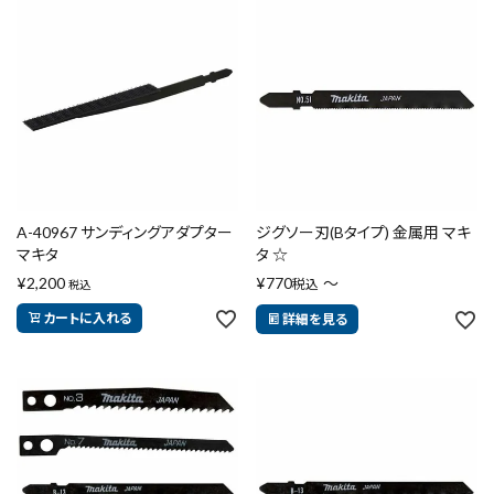
close
キーワードから探す
search
A-40967 サンディングアダプター
ジグソー刃(Bタイプ) 金属用 マキ
マキタ
タ ☆
¥
2,200
¥
770
〜
税込
税込
腰袋
バンスト展示品
カートに入れる
詳細を見る
カテゴリーから探す
ブランドから探す
価格から探す
円 ～
円