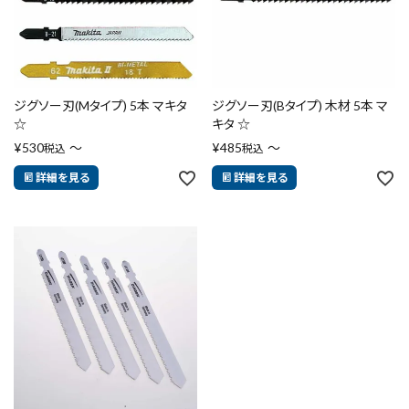
在庫のない商品を表示しない
ジグソー刃(Mタイプ) 5本 マキタ
ジグソー刃(Bタイプ) 木材 5本 マ
☆
キタ ☆
リセット
この内容で検索
¥
530
〜
¥
485
〜
税込
税込
詳細を見る
詳細を見る