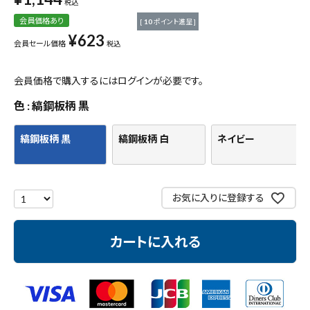
税込
測定工具・筆記具
会員価格あり
[
10
ポイント進呈 ]
¥
623
収納・腰袋・ワーク用品
会員セール価格
税込
現場安全・運搬
会員価格で購入するにはログインが必要です。
色
縞鋼板柄 黒
金物・現場資材
縞鋼板柄 黒
縞鋼板柄 白
ネイビー
コンテンツ
ガイドライン
お気に入りに登録する
カートに入れる