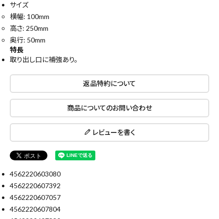
サイズ
横幅: 100mm
高さ: 250mm
奥行: 50mm
特長
取り出し口に補強あり。
close
返品特約について
商品についてのお問い合わせ
キーワードから探す
レビューを書く
search
腰袋
バンスト展示品
4562220603080
4562220607392
カテゴリーから探す
ブランドから探す
4562220607057
4562220607804