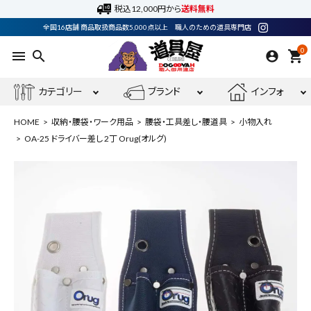
税込12,000円から
送料無料
全国16店舗 商品取扱商品数5,000点以上 職人のための道具専門店
0
menu
search
shopping_cart
カテゴリー
ブランド
インフォ
HOME
収納・腰袋・ワーク用品
腰袋・工具差し・腰道具
小物入れ
OA-25 ドライバー差し 2丁 Orug(オルグ)
ACCOUNT MENU
ようこそ ゲスト 様
meeting_room
person
ログイン
会員登録
最近閲覧した商品