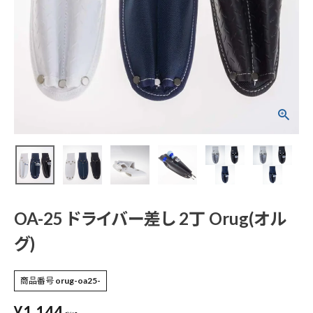
OA-25 ドライバー差
し 2丁 Orug(オルグ)
¥
1,144
(税込)
電動工具
エアー工具・機械工具
OA-25 ドライバー差し 2丁 Orug(オル
グ)
先端工具
商品番号
orug-oa25-
作業工具・大工道具
¥
1,144