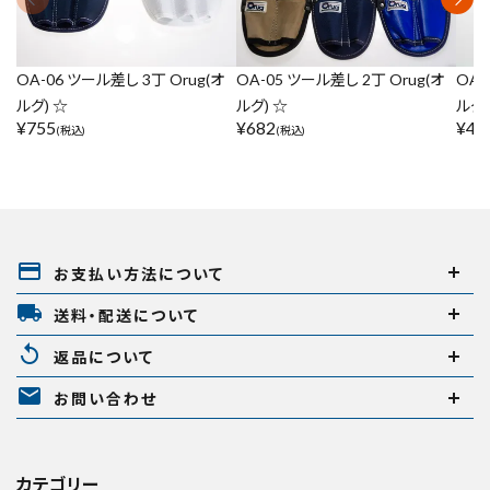
OA-06 ツール差し 3丁 Orug(オ
OA-05 ツール差し 2丁 Orug(オ
OA-
ルグ) ☆
ルグ) ☆
ルグ)
¥
755
¥
682
¥
48
(税込)
(税込)
payment
お支払い方法について
local_shipping
送料・配送について
replay
返品について
mail
お問い合わせ
カテゴリー