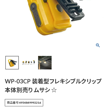
WP-03CP 装着型フ
レキシブルクリップ
本体別売り ムサシ ☆
¥
924
(税込)
電動工具
エアー工具・機械工具
WP-03CP 装着型フレキシブルクリップ
本体別売り ムサシ ☆
先端工具
商品番号
4954849992216
作業工具・大工道具