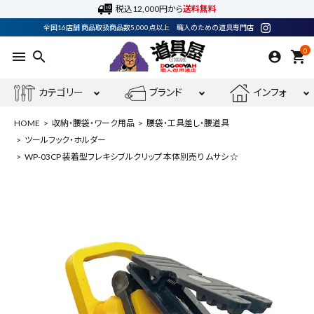
税込12,000円から
送料無料
全国16店舗 商品取扱商品数5,000点以上 職人のための道具専門店
0
menu
search
shopping_cart
カテゴリー
ブランド
インフォ
HOME
収納・腰袋・ワーク用品
腰袋・工具差し・腰道具
ツールフック・ホルダー
WP-03CP 装着型フレキシブルクリップ 本体別売り ムサシ ☆
ACCOUNT MENU
ようこそ ゲスト 様
meeting_room
person
ログイン
会員登録
最近閲覧した商品