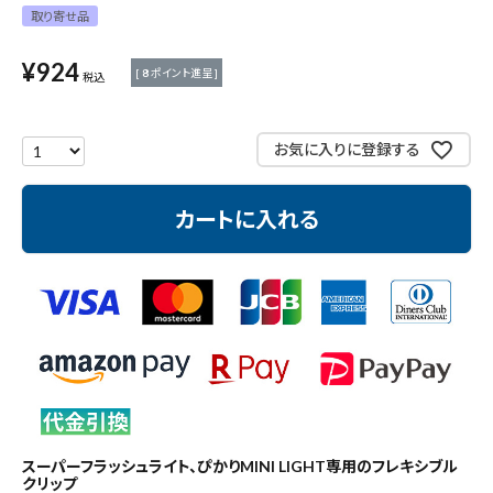
取り寄せ品
測定工具・筆記具
¥
924
[
8
ポイント進呈 ]
税込
収納・腰袋・ワーク用品
お気に入りに登録する
現場安全・運搬
金物・現場資材
カートに入れる
コンテンツ
ガイドライン
スーパーフラッシュライト、ぴかりMINI LIGHT専用のフレキシブル
クリップ