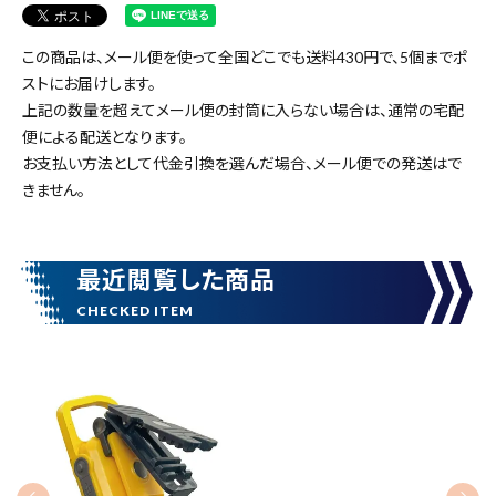
キーワードから探す
この商品は、メール便を使って全国どこでも送料430円で、
5個まで
ポ
search
ストにお届けします。
上記の数量を超えてメール便の封筒に入らない場合は、通常の宅配
便による配送となります。
腰袋
バンスト展示品
お支払い方法として代金引換を選んだ場合、メール便での発送はで
きません。
カテゴリーから探す
ブランドから探す
最近閲覧した商品
価格から探す
円 ～
円
在庫のない商品を表示しない