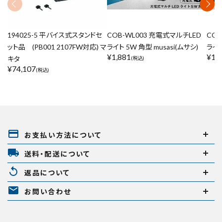
194025-5 平バイス式スタンドセ
COB-WL003 充電式マルチLED
COB
ット品 (PB001 2107FW対応) マ
ライト 5W 角型 musasi(ムサシ)
ライト
¥
1,881
¥
1,
キタ
(税込)
¥
74,107
(税込)
payment
お支払い方法について
local_shipping
送料・配送について
replay
返品について
mail
お問い合わせ