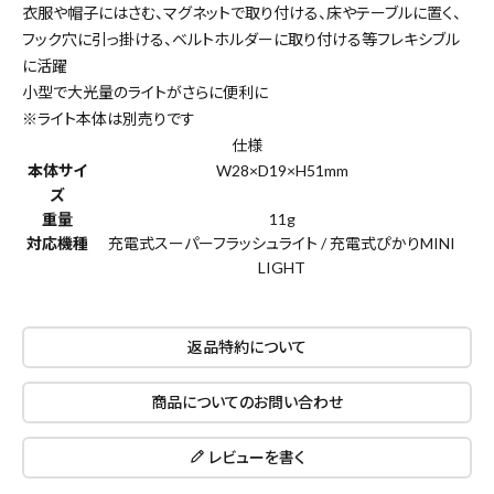
衣服や帽子にはさむ、マグネットで取り付ける、床やテーブルに置く、
フック穴に引っ掛ける、ベルトホルダーに取り付ける等フレキシブル
に活躍
小型で大光量のライトがさらに便利に
※ライト本体は別売りです
仕様
本体サイ
W28×D19×H51mm
ズ
重量
11g
対応機種
充電式スーパーフラッシュライト / 充電式ぴかりMINI
LIGHT
返品特約について
商品についてのお問い合わせ
close
レビューを書く