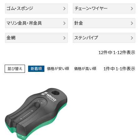
エアー工具・機械工具
ゴム・スポンジ
チェーン・ワイヤー
マリン金具・吊金具
針金
先端工具
金網
ステンパイプ
作業工具・大工道具
12
件中
1
-
12
件表示
測定工具・筆記具
1
件中
1
-
1
件表示
並び替え
新着順
価格が安い順
価格が高い順
収納・腰袋・ワーク用品
現場安全・運搬
金物・現場資材
コンテンツ
ガイドライン