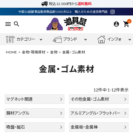
税込12,000円から
送料無料
全国16店舗 商品取扱商品数5,000点以上 職人のための道具専門店
0
menu
search
shopping_cart
カテゴリー
ブランド
インフォ
HOME
金物・現場資材
金物
金属・ゴム素材
金属・ゴム素材
ACCOUNT MENU
ようこそ ゲスト 様
12
件中
1
-
12
件表示
meeting_room
person
マグネット関連
ログイン
会員登録
その他金属・ゴム素材
鋼材アングル
アルミアングル・フラットバー
電動工具
吸盤・磁石
金属板・金属棒