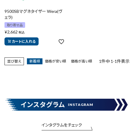
9500SBマグネタイザー Wera(ヴ
ェラ)
close
取り寄せ品
¥
2,662
税込
カートに入れる
キーワードから探す
search
1
件中
1
-
1
件表示
並び替え
新着順
価格が安い順
価格が高い順
腰袋
バンスト展示品
カテゴリーから探す
ブランドから探す
インスタグラム
INSTAGRAM
価格から探す
インタグラムをチェック
円 ～
円