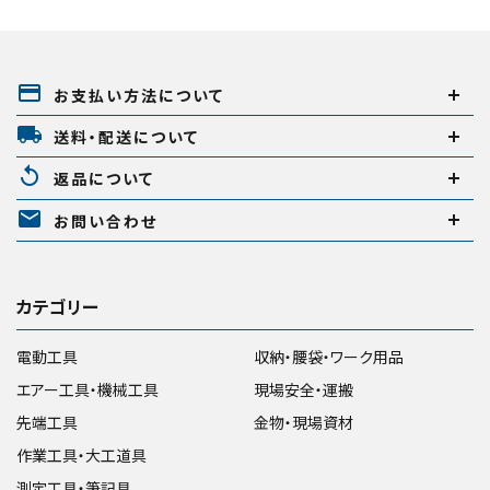
在庫のない商品を表示しない
payment
お支払い方法について
local_shipping
送料・配送について
リセット
この内容で検索
replay
返品について
mail
お問い合わせ
カテゴリー
電動工具
収納・腰袋・ワーク用品
エアー工具・機械工具
現場安全・運搬
先端工具
金物・現場資材
作業工具・大工道具
測定工具・筆記具