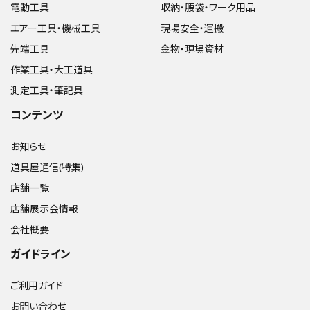
電動工具
収納・腰袋・ワーク用品
価格から探す
エアー工具・機械工具
現場安全・運搬
円 ～
円
先端工具
金物・現場資材
作業工具・大工道具
測定工具・筆記具
在庫のない商品を表示しない
コンテンツ
お知らせ
リセット
この内容で検索
道具屋通信(特集)
店舗一覧
店舗展示会情報
会社概要
ガイドライン
ご利用ガイド
お問い合わせ