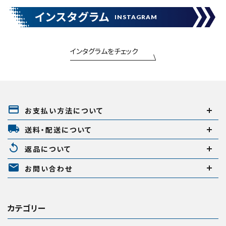
エアー工具・機械工具
インスタグラム
INSTAGRAM
先端工具
インタグラムをチェック
作業工具・大工道具
close
測定工具・筆記具
payment
お支払い方法について
収納・腰袋・ワーク用品
キーワードから探す
local_shipping
送料・配送について
search
現場安全・運搬
replay
返品について
mail
金物・現場資材
腰袋
バンスト展示品
お問い合わせ
カテゴリーから探す
ブランドから探す
コンテンツ
カテゴリー
ガイドライン