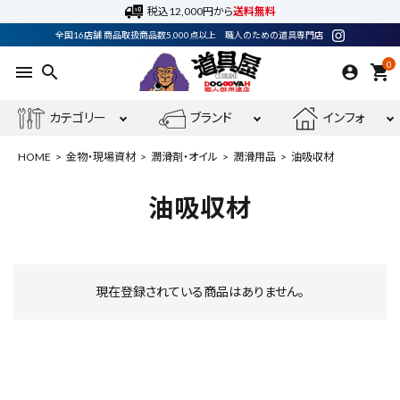
税込12,000円から
送料無料
全国16店舗 商品取扱商品数5,000点以上 職人のための道具専門店
0
menu
search
shopping_cart
カテゴリー
ブランド
インフォ
HOME
金物・現場資材
潤滑剤・オイル
潤滑用品
油吸収材
油吸収材
ACCOUNT MENU
ようこそ ゲスト 様
現在登録されている商品はありません。
meeting_room
person
ログイン
会員登録
電動工具