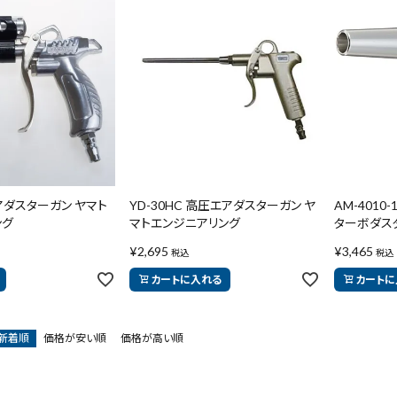
ダスターガン ヤマト
YD-30HC 高圧エアダスターガン ヤ
AM-401
ング
マトエンジニアリング
ターボダス
¥
2,695
¥
3,465
税込
税込
カートに入れる
カートに
新着順
価格が安い順
価格が高い順