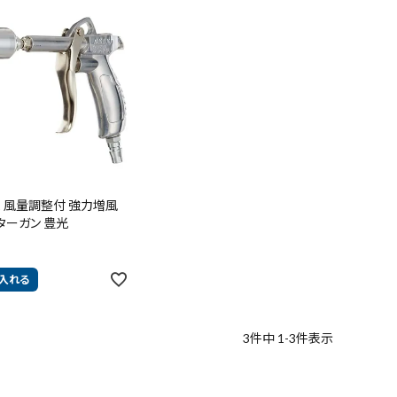
0-1 風量調整付 強力増風
ターガン 豊光
入れる
3
件中
1
-
3
件表示