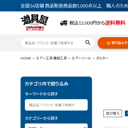
全国16店舗 商品取扱商品数5,000点以上 職人の
送料無料
税込12,000円から
search
絞り込んで
tune
HOME
エアー工具 機械工具
エアーツール
ダスター
ACCOUNT MENU
カテゴリ内で絞り込み
ようこそ ゲスト 様
キーワードから探す
meeting_room
person
ログイン
会員登録
並び替え
カテゴリーから探す