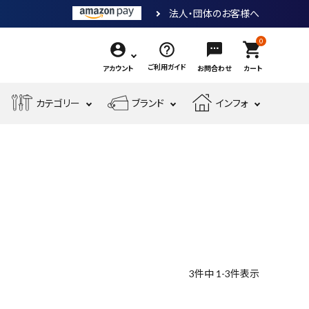
法人・団体のお客様へ
0
shopping_cart
ご利用ガイド
アカウント
お問合わせ
カート
エ
カテゴリー
ブランド
インフォ
作
ア
業
ー
電
収
先
工
工
測
動
納・
端
具・
具・
現
金
定
工
腰
工
大
機
場
物・
工
具
袋・
具
工
械
安
現
具・
ワ
道
工
全・
場
筆
ー
具
具
運
資
記
ク
搬
材
具
用
品
3
件中
1
-
3
件表示