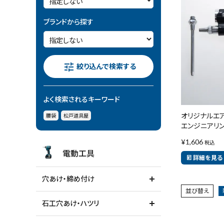
電動工具
ブランドから探す
エアー工具・機械工具
先端工具
tune
絞り込んで検索する
作業工具・大工道具
よく検索されるキーワード
測定工具・筆記具
オリジナルエア
腰袋
松戸道具屋
エンジニアリ
収納・腰袋・ワーク用品
¥
1,606
税込
電動工具
詳細を見る
現場安全・運搬
穴あけ・締め付け
金物・現場資材
並び替え
石工穴あけ・ハツリ
コンテンツ