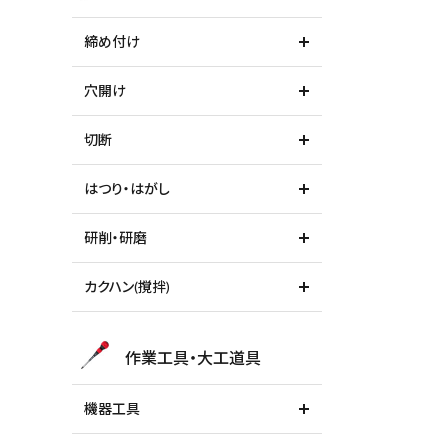
締め付け
穴開け
切断
はつり・はがし
研削・研磨
キーワードから探す
カクハン(撹拌)
腰袋
バンスト展示
作業工具・大工道具
カテゴリーから探す
機器工具