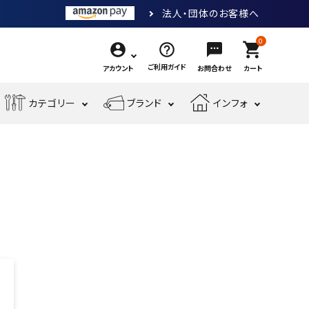
法人・団体のお客様へ
0
shopping_cart
ご利用ガイド
アカウント
お問合わせ
カート
エ
カテゴリー
ブランド
インフォ
作
ア
業
ー
電
収
先
工
工
測
動
納・
端
具・
具・
現
金
定
工
腰
工
大
機
場
物・
工
具
袋・
具
工
械
安
現
具・
ワ
道
工
全・
場
筆
ー
具
具
運
資
記
ク
搬
材
具
用
品