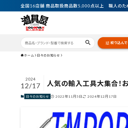
全国16店舗 商品取扱商品数5,000点以上 職人の
search
絞り込んで
tune
ホーム
日々のお知らせ
2024
ACCOUNT MENU
人気の輸入工具大集合！
12/17
ようこそ {@ member.last_name @}
{@ member.first_name @} 様
2022年11月5日
2024年12月17日
日々のお知らせ
meeting_room
person
ログイン
会員登録
meeting_room
person
ログアウト
マイページ