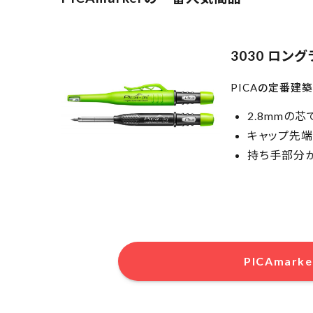
3030 ロン
PICAの定番建
2.8mmの
キャップ先
持ち手部分
PICAmar