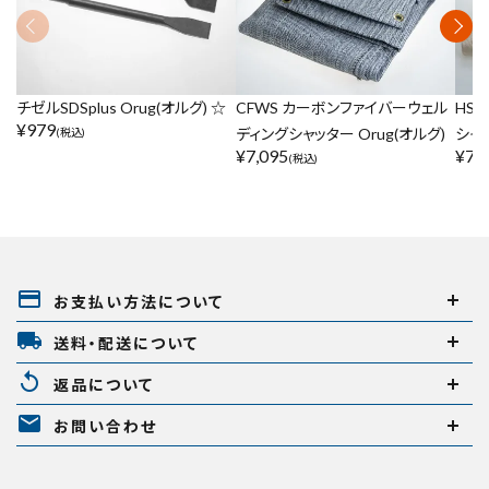
チゼルSDSplus Orug(オルグ) ☆
CFWS カーボンファイバーウェル
HS
¥
979
ディングシャッター Orug(オルグ)
シャッ
(税込)
¥
7,095
¥
7,
(税込)
payment
お支払い方法について
local_shipping
送料・配送について
replay
返品について
mail
お問い合わせ