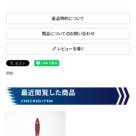
価格から探す
返品特約について
円 ～
円
商品についてのお問い合わせ
レビューを書く
在庫のない商品を表示しない
RW
リセット
この内容で検索
最近閲覧した商品