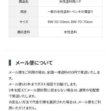
商品名
水性塗料用ハケ
用途
一般の水性塗料・ペンキの薄塗り
サイズ
RW-50：50mm、RW-70：70mm
適応塗料
水性塗料
close
メール便について
キーワードから探す
メール便をご利用の場合、全国一律送料430円で発送いたしま
search
す。
メール便は5本までポスト投函でお届けします。
腰袋
バンスト展示品
5本を超えてメール便封筒に収まらない場合は、通常の宅配便
で発送いたします。
カテゴリーから探す
ブランドから探す
お支払い方法で代金引換を選択された場合は、メール便をご利
用いただけません。