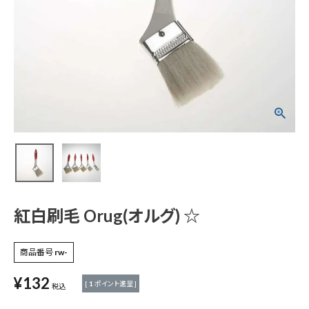
紅白刷毛 Orug(オル
グ) ☆
¥
132
(税込)
電動工具
エアー工具・機械工具
紅白刷毛 Orug(オルグ) ☆
先端工具
商品番号
rw-
¥
132
作業工具・大工道具
[
1
ポイント進呈 ]
税込