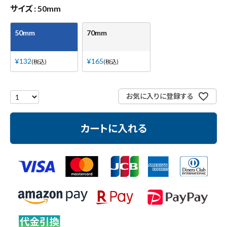
測定工具・筆記具
サイズ
50mm
収納・腰袋・ワーク用品
50mm
70mm
現場安全・運搬
¥
132
¥
165
税込
税込
金物・現場資材
お気に入りに登録する
コンテンツ
カートに入れる
ガイドライン