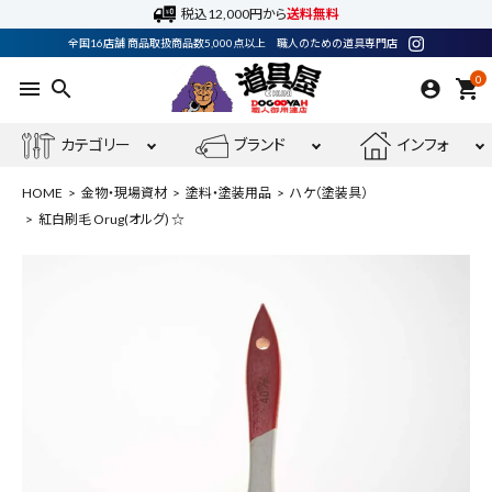
税込12,000円から
送料無料
全国16店舗 商品取扱商品数5,000点以上 職人のための道具専門店
0
menu
search
shopping_cart
カテゴリー
ブランド
インフォ
HOME
金物・現場資材
塗料・塗装用品
ハケ（塗装具）
紅白刷毛 Orug(オルグ) ☆
ACCOUNT MENU
ようこそ ゲスト 様
meeting_room
person
ログイン
会員登録
最近閲覧した商品