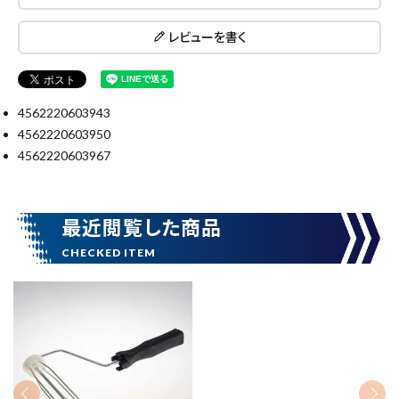
キーワードから探す
レビューを書く
search
腰袋
バンスト展示品
4562220603943
4562220603950
カテゴリーから探す
ブランドから探す
4562220603967
価格から探す
最近閲覧した商品
円 ～
円
在庫のない商品を表示しない
リセット
この内容で検索