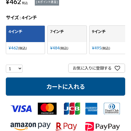
¥
462
[
4
ポイント進呈 ]
測定工具・筆記具
税込
サイズ
4インチ
収納・腰袋・ワーク用品
4インチ
7インチ
9インチ
現場安全・運搬
¥
462
¥
484
¥
495
金物・現場資材
税込
税込
税込
コンテンツ
お気に入りに登録する
ガイドライン
カートに入れる