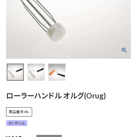
ローラーハンドル オ
ルグ(Orug)
¥
462
(税込)
電動工具
エアー工具・機械工具
ローラーハンドル オルグ(Orug)
先端工具
商品番号
rh-
取り寄せ品
作業工具・大工道具