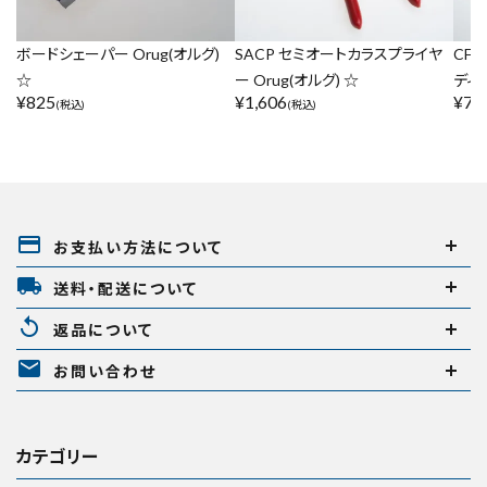
ボードシェーパー Orug(オルグ)
SACP セミオートカラスプライヤ
CF
☆
ー Orug(オルグ) ☆
ディン
¥
825
¥
1,606
¥
7,
(税込)
(税込)
payment
お支払い方法について
local_shipping
送料・配送について
replay
返品について
mail
お問い合わせ
カテゴリー