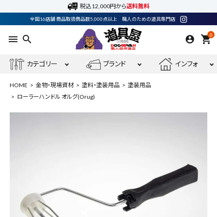
税込12,000円から
送料無料
全国16店舗 商品取扱商品数5,000点以上 職人のための道具専門店
0
menu
search
shopping_cart
カテゴリー
ブランド
インフォ
HOME
金物・現場資材
塗料・塗装用品
塗装用品
ローラーハンドル オルグ(Orug)
ACCOUNT MENU
ようこそ ゲスト 様
meeting_room
person
ログイン
会員登録
最近閲覧した商品