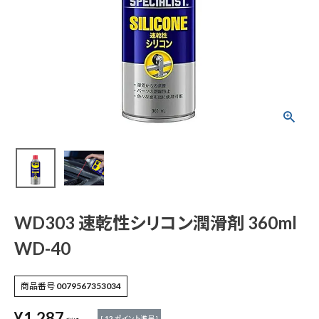
WD303 速乾性シリ
コン潤滑剤 360ml W
D-40
¥
1,287
(税込)
電動工具
WD303 速乾性シリコン潤滑剤 360ml
エアー工具・機械工具
WD-40
先端工具
商品番号
0079567353034
作業工具・大工道具
¥
1,287
[
12
ポイント進呈 ]