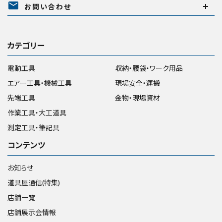
mail
お問い合わせ
カテゴリー
電動工具
収納・腰袋・ワーク用品
エアー工具・機械工具
現場安全・運搬
先端工具
金物・現場資材
作業工具・大工道具
測定工具・筆記具
コンテンツ
お知らせ
道具屋通信(特集)
店舗一覧
店舗展示会情報