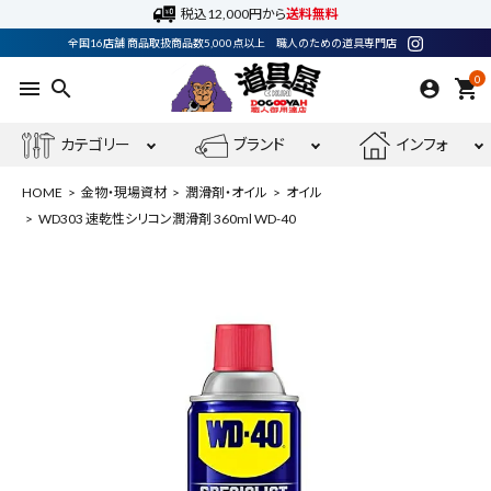
税込12,000円から
送料無料
全国16店舗 商品取扱商品数5,000点以上 職人のための道具専門店
0
menu
search
shopping_cart
カテゴリー
ブランド
インフォ
HOME
金物・現場資材
潤滑剤・オイル
オイル
WD303 速乾性シリコン潤滑剤 360ml WD-40
ACCOUNT MENU
ようこそ ゲスト 様
meeting_room
person
ログイン
会員登録
最近閲覧した商品