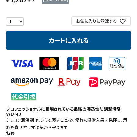
税込
測定工具・筆記具
お気に入りに登録する
収納・腰袋・ワーク用品
カートに入れる
現場安全・運搬
金物・現場資材
コンテンツ
ガイドライン
プロフェッショナルに愛用されている最強の浸透性防錆潤滑剤。
WD-40
シリコン潤滑剤は、シミを残すことなく優れた潤滑効果を発揮し、汚
れを寄せ付けず湿気から守ります。
特長