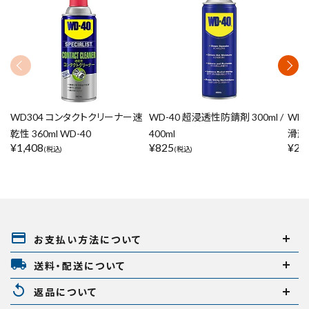
WD304 コンタクトクリーナー速
WD-40 超浸透性防錆剤 300ml /
WD-
乾性 360ml WD-40
400ml
滑剤
¥
1,408
¥
825
¥
2,
(税込)
(税込)
payment
お支払い方法について
local_shipping
送料・配送について
replay
返品について