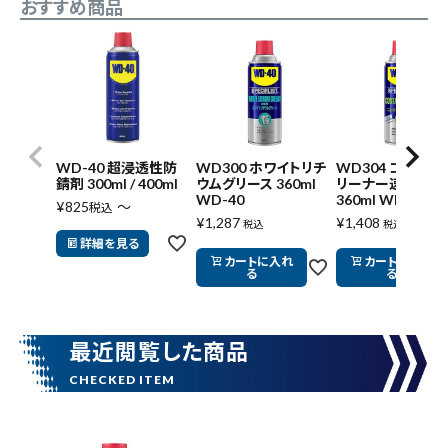
おすすめ商品
キーワードから探す
search
WD-40 超浸透性防
WD300 ホワイトリチ
WD304 コンタク
腰袋
バンスト展示品
錆剤 300ml / 400ml
ウムグリース 360ml
リーナー速乾性
WD-40
360ml WD-40
¥
825
〜
税込
カテゴリーから探す
ブランドから探す
¥
1,287
¥
1,408
税込
税込
詳細を見る
カートに入れ
カートに入れ
る
る
価格から探す
最近閲覧した商品
円 ～
円
在庫のない商品を表示しない