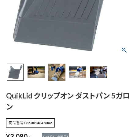
QuikLid クリップオン
ダストパン 5ガロン
¥
3,080
(税込)
電動工具
エアー工具・機械工具
QuikLid クリップオン ダストパン 5ガロ
ン
先端工具
商品番号
0850014848002
作業工具・大工道具
¥
3,080
[
28
ポイント進呈 ]