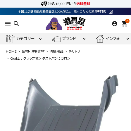
税込12,000円から
送料無料
全国16店舗 商品取扱商品数5,000点以上 職人のための道具専門店
0
menu
search
shopping_cart
カテゴリー
ブランド
インフォ
HOME
金物・現場資材
清掃用品
チリトリ
QuikLid クリップオン ダストパン 5ガロン
ACCOUNT MENU
ようこそ ゲスト 様
meeting_room
person
ログイン
会員登録
最近閲覧した商品