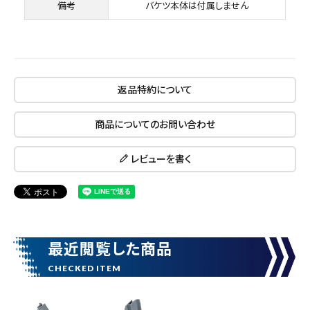
close
備考
バケツ本体は付属しません
キーワードから探す
search
返品特約について
商品についてのお問い合わせ
腰袋
バンスト展示品
レビューを書く
カテゴリーから探す
ブランドから探す
価格から探す
最近閲覧した商品
円 ～
円
在庫のない商品を表示しない