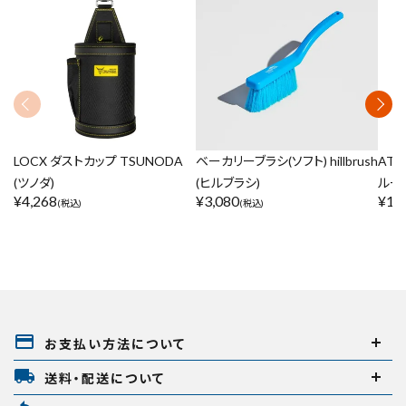
LOCX ダストカップ TSUNODA
ベーカリーブラシ(ソフト) hillbrush
ATC
(ツノダ)
(ヒルブラシ)
ルー
¥
4,268
¥
3,080
¥
1,
(税込)
(税込)
payment
お支払い方法について
local_shipping
送料・配送について