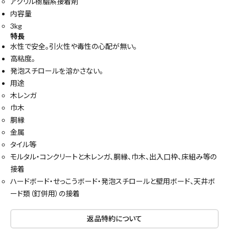
アクリル樹脂系接着剤
内容量
3kg
特長
水性で安全。引火性や毒性の心配が無い。
高粘度。
発泡スチロールを溶かさない。
用途
木レンガ
巾木
胴縁
金属
タイル等
モルタル・コンクリートと木レンガ、胴縁、巾木、出入口枠、床組み等の
接着
ハードボード・せっこうボード・発泡スチロールと壁用ボード、天井ボ
ード類（釘併用）の接着
close
返品特約について