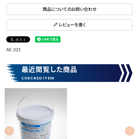
商品についてのお問い合わせ
キーワードから探す
search
レビューを書く
腰袋
バンスト展示品
AE-221
カテゴリーから探す
ブランドから探す
最近閲覧した商品
価格から探す
円 ～
円
在庫のない商品を表示しない