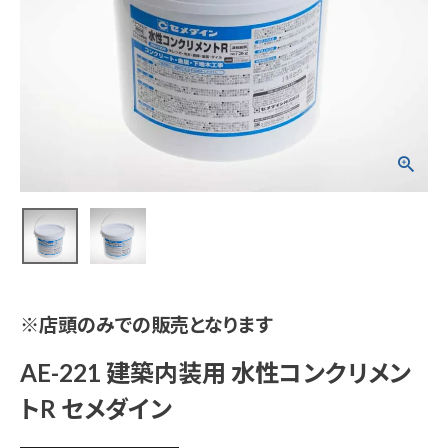
AE-221 建築内装用
水性コンクリメントR
セメダイン
¥
2,024
(税込)
電動工具
※店頭のみでの販売となります
エアー工具・機械工具
AE-221 建築内装用 水性コンクリメン
先端工具
トR セメダイン
作業工具・大工道具