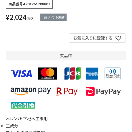
商品番号
4901761708807
測定工具・筆記具
¥
2,024
[
18
ポイント進呈 ]
税込
収納・腰袋・ワーク用品
お気に入りに登録する
現場安全・運搬
欠品中
金物・現場資材
コンテンツ
ガイドライン
木レンガ・下地木工事用
主成分