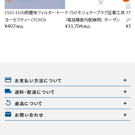
1551 1550用塵埃フィルター トー
P-710 モジュラープラグ圧着工具
775
ヨーセフティー(TOYO)
（電話機屋内配線用） ホーザン
ンワ
¥
407
¥
11,704
¥
1,
(税込)
(税込)
payment
お支払い方法について
local_shipping
送料・配送について
replay
返品について
mail
お問い合わせ