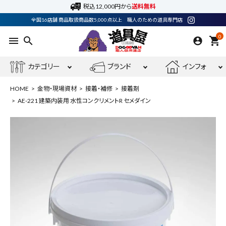
税込12,000円から
送料無料
全国16店舗 商品取扱商品数5,000点以上 職人のための道具専門店
0
menu
search
shopping_cart
カテゴリー
ブランド
インフォ
HOME
金物・現場資材
接着・補修
接着剤
AE-221 建築内装用 水性コンクリメントR セメダイン
ACCOUNT MENU
ようこそ ゲスト 様
meeting_room
person
ログイン
会員登録
最近閲覧した商品