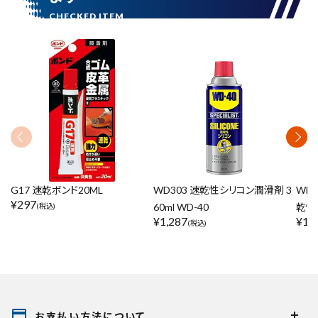
G17 速乾ボンド20ML
WD303 速乾性シリコン潤滑剤 3
WD
¥
297
60ml WD-40
乾性 
(税込)
¥
1,287
¥
1,
(税込)
payment
お支払い方法について