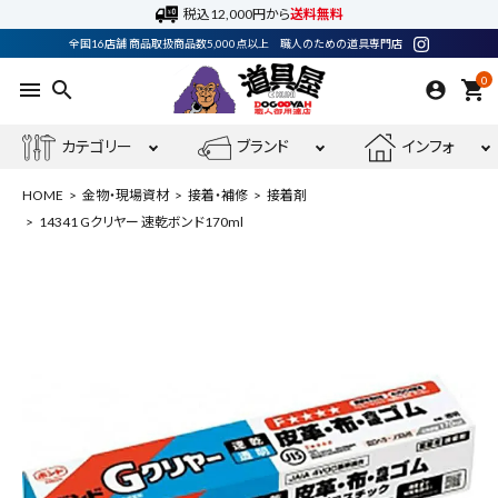
税込12,000円から
送料無料
全国16店舗 商品取扱商品数5,000点以上 職人のための道具専門店
0
menu
search
shopping_cart
カテゴリー
ブランド
インフォ
HOME
金物・現場資材
接着・補修
接着剤
14341 Gクリヤー 速乾ボンド170ml
ACCOUNT MENU
ようこそ ゲスト 様
meeting_room
person
ログイン
会員登録
最近閲覧した商品