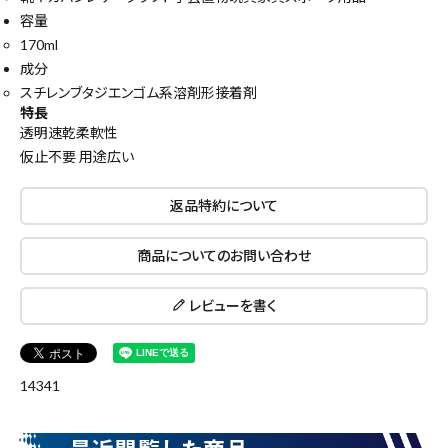
容量
170ml
成分
スチレンブタジエンゴム系溶剤形接着剤
特長
透明速乾柔軟性
仮止不要 用途広い
返品特約について
close
商品についてのお問い合わせ
レビューを書く
キーワードから探す
search
14341
腰袋
バンスト展示品