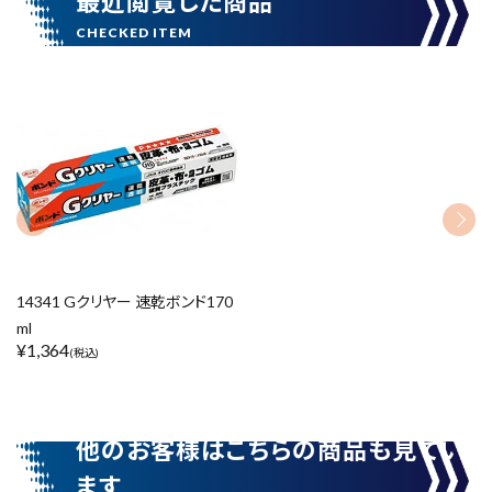
最近閲覧した商品
カテゴリーから探す
ブランドから探す
価格から探す
円 ～
円
在庫のない商品を表示しない
14341 Gクリヤー 速乾ボンド170
ml
¥
1,364
(税込)
リセット
この内容で検索
他のお客様はこちらの商品も見てい
ます