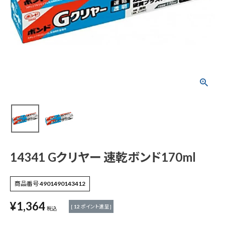
14341 Gクリヤー 速
乾ボンド170ml
¥
1,364
(税込)
電動工具
エアー工具・機械工具
14341 Gクリヤー 速乾ボンド170ml
先端工具
商品番号
4901490143412
¥
1,364
作業工具・大工道具
[
12
ポイント進呈 ]
税込