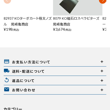
82937 KOターボカート極太ノズ
8079 KO磁石ロスベラビターズ
82
ル 尾崎亀商店
尾崎亀商店
ート
¥
198
¥
3,674
¥
37
(税込)
(税込)
payment
お支払い方法について
local_shipping
送料・配送について
replay
返品について
mail
お問い合わせ
カテゴリー