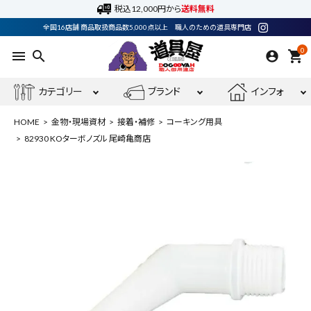
税込12,000円から
送料無料
全国16店舗 商品取扱商品数5,000点以上 職人のための道具専門店
0
menu
search
shopping_cart
カテゴリー
ブランド
インフォ
HOME
金物・現場資材
接着・補修
コーキング用具
82930 KOターボノズル 尾崎亀商店
ACCOUNT MENU
ようこそ ゲスト 様
meeting_room
person
ログイン
会員登録
最近閲覧した商品