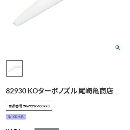
82930 KOターボノ
ズル 尾崎亀商店
¥
154
(税込)
電動工具
エアー工具・機械工具
82930 KOターボノズル 尾崎亀商店
先端工具
商品番号
2862220600990
取り寄せ品
作業工具・大工道具