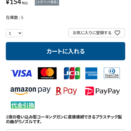
¥
154
[
1
ポイント進呈 ]
測定工具・筆記具
税込
在庫数
5
収納・腰袋・ワーク用品
お気に入りに登録する
現場安全・運搬
金物・現場資材
カートに入れる
コンテンツ
ガイドライン
2液の吸い込み型コーキングガンに直接接続できるプラスチック製
の曲がりノズルです。