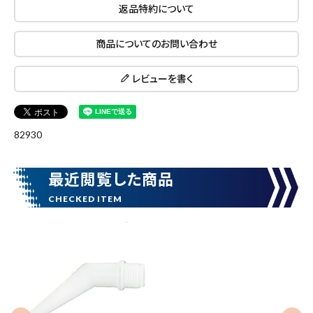
返品特約について
商品についてのお問い合わせ
レビューを書く
close
82930
キーワードから探す
最近閲覧した商品
search
腰袋
バンスト展示品
カテゴリーから探す
ブランドから探す