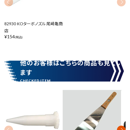
価格から探す
円 ～
円
82930 KOターボノズル 尾崎亀商
店
¥
154
(税込)
在庫のない商品を表示しない
他のお客様はこちらの商品も見てい
リセット
この内容で検索
ます