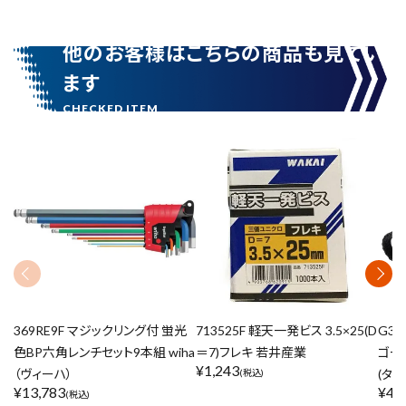
他のお客様はこちらの商品も見てい
ます
369RE9F マジックリング付 蛍光
713525F 軽天一発ビス 3.5×25(D
G3G
色BP六角レンチセット9本組 wiha
＝7)フレキ 若井産業
ゴール
¥
1,243
（ヴィーハ）
(タジ
(税込)
¥
13,783
¥
4,
(税込)