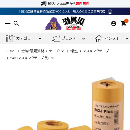
税込12,000円から
送料無料
全国16店舗 商品取扱商品数5,000点以上 職人のための道具専門店
0
menu
search
shopping_cart
カテゴリー
ブランド
インフォ
HOME
金物・現場資材
テープ・シート・養生
マスキングテープ
243J マスキングテープ 黄 3M
ACCOUNT MENU
ようこそ ゲスト 様
meeting_room
person
ログイン
会員登録
最近閲覧した商品