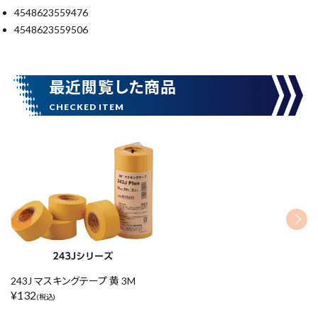
4548623559476
4548623559506
腰袋
バンスト展示品
カテゴリーから探す
ブランドから探す
最近閲覧した商品
価格から探す
円 ～
円
在庫のない商品を表示しない
リセット
この内容で検索
243J マスキングテープ 黄 3M
¥
132
(税込)