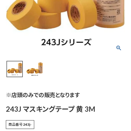
243J マスキングテー
プ 黄 3M
¥
132
(税込)
電動工具
エアー工具・機械工具
※店頭のみでの販売となります
先端工具
243J マスキングテープ 黄 3M
作業工具・大工道具
商品番号
243j-