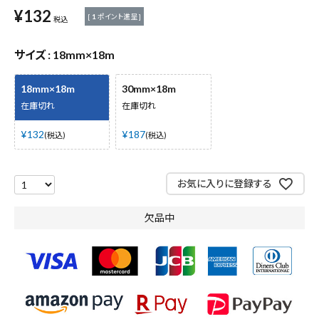
測定工具・筆記具
¥
132
[
1
ポイント進呈 ]
税込
収納・腰袋・ワーク用品
サイズ
18mm×18m
現場安全・運搬
18mm×18m
30mm×18m
在庫切れ
在庫切れ
金物・現場資材
¥
132
¥
187
税込
税込
コンテンツ
お気に入りに登録する
ガイドライン
欠品中