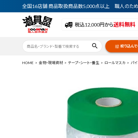
全国16店舗 商品取扱商品数5,000点以上 職人の
送料無料
税込12,000円から
search
絞り込んで
tune
HOME
金物・現場資材
テープ・シート・養生
ロールマスカ
パイ
ACCOUNT MENU
ようこそ ゲスト 様
meeting_room
person
ログイン
会員登録
最近