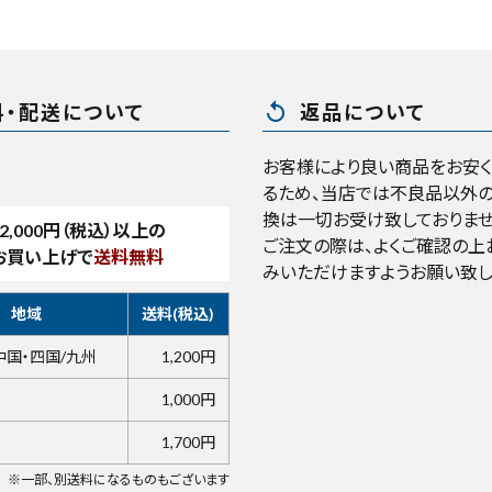
replay
料・配送について
返品について
お客様により良い商品をお安
るため、当店では不良品以外の
換は一切お受け致しておりませ
2,000
円（税込）以上の
ご注文の際は、よくご確認の上
お買い上げで
送料無料
みいただけますようお願い致し
地域
送料(税込)
中国・四国/九州
1,200円
1,000円
1,700円
※一部、別送料になるものもございます