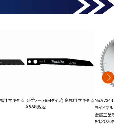
属用 マキタ ☆
ジグソー刃(Mタイプ) 金属用 マキタ ☆
No.97344 スーパー
¥
968
(税込)
ライドマルノコ用 165×1
金属工業所 ☆
¥
4,202
(税込)