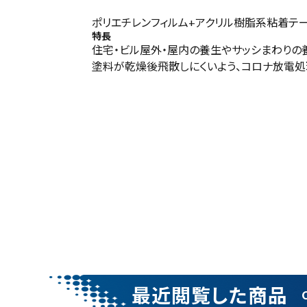
金属
¥
451
ポリエチレンフィルム+アクリル樹脂系粘着テー
(税込)
特長
住宅・ビル屋外・屋内の養生やサッシまわりの
塗料が乾燥後飛散しにくいよう、コロナ放電処
電動工具
エアー工具・機械工具
先端工具
作業工具・大工道具
測定工具・筆記具
収納・腰袋・ワーク用品
最近閲覧した商品
現場安全・運搬