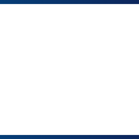
品
ブランドから探す
並び順
円 ～
円