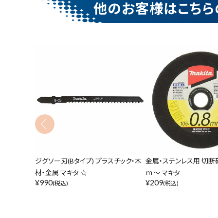
他のお客様はこちら
ジグソー刃(Bタイプ) プラスチック・木
金属・ステンレス用 切断砥
材・金属 マキタ ☆
ｍ～ マキタ
¥
990
¥
209
(税込)
(税込)