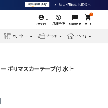
法人・団体のお客様へ
0
shopping_cart
ご利用ガイド
アカウント
お問合わせ
カート
エ
カテゴリー
ブランド
インフォ
作
ア
業
ー
電
収
先
工
工
測
動
納・
端
具・
具・
現
金
定
工
腰
工
大
機
場
物・
工
具
袋・
具
工
ー ポリマスカーテープ付 水上
械
安
現
具・
ワ
道
工
全・
場
筆
ー
具
具
運
資
記
ク
搬
材
具
用
品