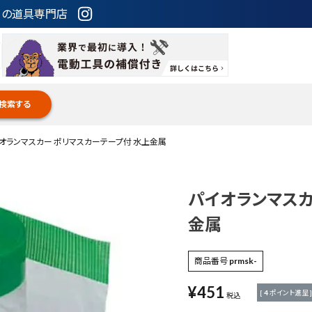
ための道具専門店
検索する
オランマスカー ポリマスカーテープ付 水上金属
パイオランマスカ
金属
商品番号
prmsk-
¥
451
[
4
ポイント進呈 ]
税込