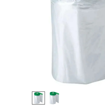
閲覧
した
商品
パイオ
ランマ
スカー
ポリマ
スカー
テープ
付 水上