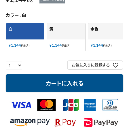
税込
測定工具・筆記具
カラー
白
収納・腰袋・ワーク用品
白
黄
水色
現場安全・運搬
¥
1,144
¥
1,144
¥
1,144
税込
税込
税込
金物・現場資材
お気に入りに登録する
コンテンツ
カートに入れる
ガイドライン