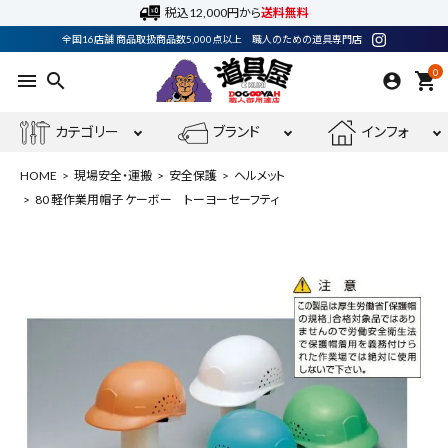
税込12,000円から
送料無料
全国16店舗 商品取扱商品数5,000点以上 職人のための道具専門店
0
menu
search
shopping_cart
カテゴリー
ブランド
インフォ
HOME
現場安全・運搬
安全保護
ヘルメット
80 軽作業用帽子 ケーボー トーヨーセーフティ
ACCOUNT MENU
ようこそ ゲスト 様
meeting_room
person
ログイン
会員登録
最近閲覧した商品