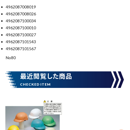
4962087008019
4962087008026
キーワードから探す
4962087100034
search
4962087100010
4962087100027
4962087101543
腰袋
バンスト展示品
4962087101567
カテゴリーから探す
ブランドから探す
No80
最近閲覧した商品
価格から探す
円 ～
円
在庫のない商品を表示しない