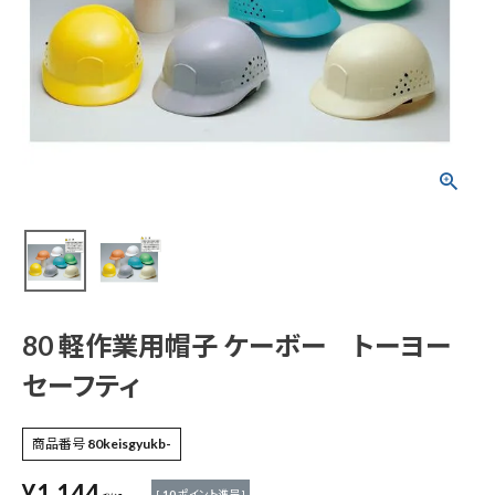
80 軽作業用帽子 ケ
ーボー トーヨーセ
ーフティ
¥
1,144
(税込)
電動工具
80 軽作業用帽子 ケーボー トーヨー
エアー工具・機械工具
セーフティ
先端工具
商品番号
80keisgyukb-
作業工具・大工道具
¥
1,144
[
10
ポイント進呈 ]