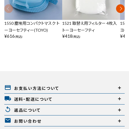
1550 塵埃用コンパクトマスク ト
1521 取替え用フィルター 4枚入
155
ーヨーセフティー(TOYO)
トーヨーセーフティ
ヨー
¥
616
¥
418
¥
40
(税込)
(税込)
payment
お支払い方法について
local_shipping
送料・配送について
replay
返品について
mail
お問い合わせ