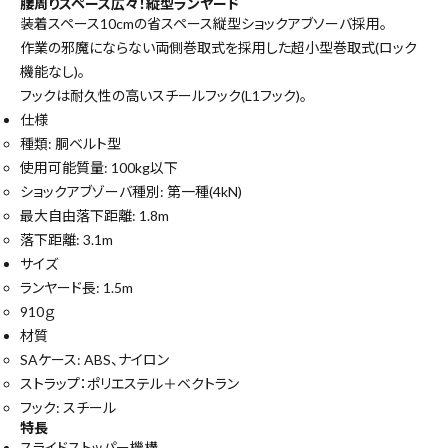
腰周りスペース広々！縦型ランヤード
装着スペース10cmの省スペース縦型ショックアブソーバ採用。
作業の邪魔にならない両側巻取式を採用した超小型巻取式(ロック
機能なし)。
フックは耐久性の高いスチールフック(L1フック)。
仕様
種類: 胴ベルト型
使用可能質量: 100kg以下
ショックアブゾーバ種別: 第一種(4kN)
最大自由落下距離: 1.8m
落下距離: 3.1m
サイズ
ランヤード長: 1.5m
910ｇ
材質
SAケース: ABS、ナイロン
ストラップ：ポリエステル＋ベクトラン
フック: スチール
特長
スライドストッパー機構。