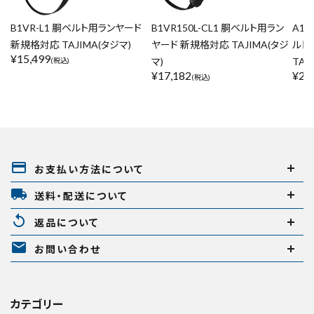
B1VR-L1 胴ベルト用ランヤード
B1VR150L-CL1 胴ベルト用ラン
A1V
新規格対応 TAJIMA(タジマ)
ヤード 新規格対応 TAJIMA(タジ
ルト
¥
15,499
マ)
TAJ
(税込)
¥
17,182
¥
20
(税込)
payment
お支払い方法について
local_shipping
送料・配送について
replay
返品について
mail
お問い合わせ
カテゴリー