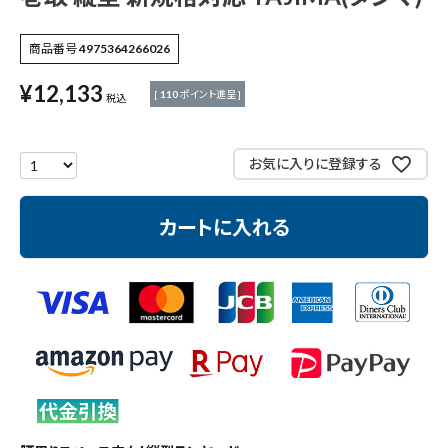
作業工具・大工道具
商品番号
4975364266026
測定工具・筆記具
¥
12,133
[
110
ポイント進呈 ]
税込
収納・腰袋・ワーク用品
現場安全・運搬
お気に入りに登録する
金物・現場資材
カートに入れる
コンテンツ
ガイドライン