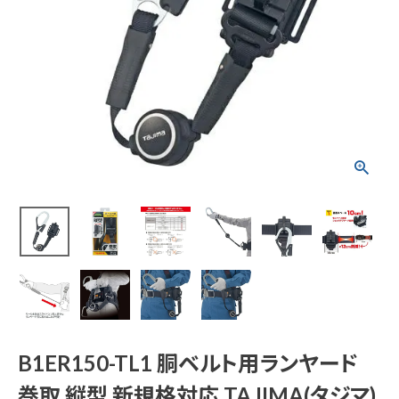
B1ER150-TL1 胴ベ
ルト用ランヤード 巻
取 縦型 新規格対応
TAJIMA(タジマ)
¥
12,133
(税込)
電動工具
エアー工具・機械工具
B1ER150-TL1 胴ベルト用ランヤード
先端工具
巻取 縦型 新規格対応 TAJIMA(タジマ)