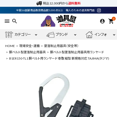
税込12,000円から
送料無料
全国16店舗 商品取扱商品数5,000点以上 職人のための道具専門店
0
menu
search
shopping_cart
カテゴリー
ブランド
インフォ
HOME
現場安全・運搬
墜落制止用器具（安全帯）
胴ベルト型墜落制止用器具
胴ベルト型墜落制止用器具用ランヤード
B1ER150-TL1 胴ベルト用ランヤード 巻取 縦型 新規格対応 TAJIMA(タジマ)
ACCOUNT MENU
ようこそ ゲスト 様
meeting_room
person
ログイン
会員登録
最近閲覧した商品