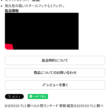
耐久性の高いスチールフック（L1フック）。
製品情報
close
キーワードから探す
返品特約について
search
商品についてのお問い合わせ
腰袋
バンスト展示品
レビューを書く
カテゴリーから探す
ブランドから探す
B1ER150-TL1 胴ベルト用ランヤード 巻取 縦型 B1ER150-TL1 胴ベ