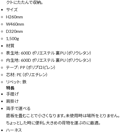
クトにたたんで収納。
サイズ
H260mm
W460mm
D320mm
1,500g
材質
表生地: 600D ポリエステル 裏PU（ポリウレタン）
内生地: 600D ポリエステル 裏PU（ポリウレタン）
テープ: PP（ポリプロピレン）
芯材: PE（ポリエチレン）
リベット: 鉄
特長
手提げ
肩掛け
両手で運べる
底板を畳むことで小さくなります。未使用時は場所をとりません。
ちょっとした時に便利。大きめの荷物を運ぶのに最適。
ハーネス