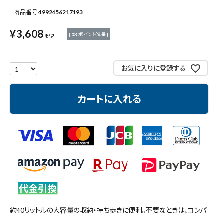
商品番号
4992456217193
測定工具・筆記具
¥
3,608
[
33
ポイント進呈 ]
税込
収納・腰袋・ワーク用品
現場安全・運搬
お気に入りに登録する
金物・現場資材
カートに入れる
コンテンツ
ガイドライン
約40リットルの大容量の収納・持ち歩きに便利。不要なときは、コンパ