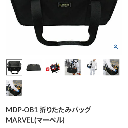
MDP-OB1 折りたた
みバッグ MARVEL(マ
ーベル)
¥
3,608
(税込)
電動工具
エアー工具・機械工具
MDP-OB1 折りたたみバッグ
先端工具
MARVEL(マーベル)
作業工具・大工道具