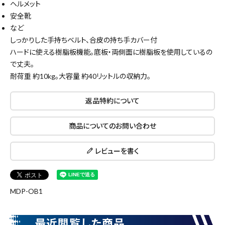
ヘルメット
安全靴
close
など
しっかりした手持ちベルト、合皮の持ち手カバー付
ハードに使える樹脂板機能。底板・両側面に樹脂板を使用しているの
で丈夫。
キーワードから探す
耐荷重 約10kg。大容量 約40リットルの収納力。
search
返品特約について
腰袋
バンスト展示品
商品についてのお問い合わせ
カテゴリーから探す
ブランドから探す
レビューを書く
価格から探す
MDP-OB1
円 ～
円
最近閲覧した商品