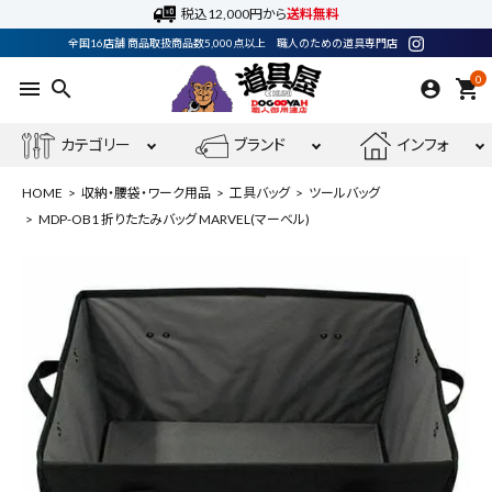
税込12,000円から
送料無料
全国16店舗 商品取扱商品数5,000点以上 職人のための道具専門店
0
menu
search
shopping_cart
カテゴリー
ブランド
インフォ
HOME
収納・腰袋・ワーク用品
工具バッグ
ツールバッグ
MDP-OB1 折りたたみバッグ MARVEL(マーベル)
ACCOUNT MENU
ようこそ ゲスト 様
meeting_room
person
ログイン
会員登録
最近閲覧した商品