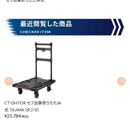
セフ台車折りたたみ式
円 ～
円
最近閲覧した商品
在庫のない商品を表示しない
リセット
この内容で検索
CT-DHTOR セフ台車折りたたみ
式 TAJIMA（タジマ）
¥
25,784
(税込)