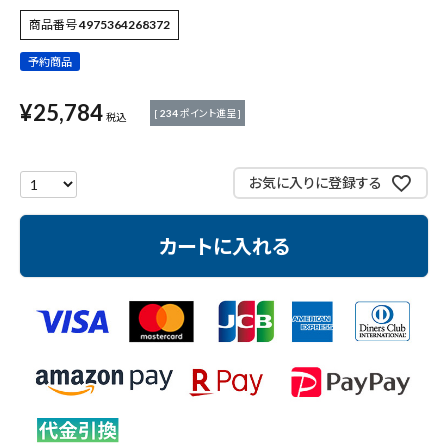
商品番号
4975364268372
測定工具・筆記具
予約商品
収納・腰袋・ワーク用品
¥
25,784
[
234
ポイント進呈 ]
税込
現場安全・運搬
お気に入りに登録する
金物・現場資材
コンテンツ
カートに入れる
ガイドライン