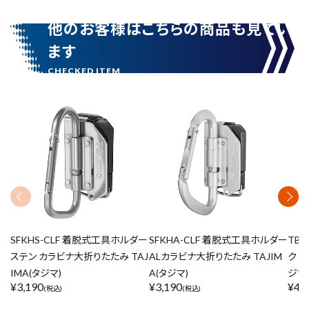
他のお客様はこちらの商品も見てい
ます
SFKHS-CLF 着脱式工具ホルダー
SFKHA-CLF 着脱式工具ホルダー
TB
ステン カラビナ大折りたたみ TAJ
ALカラビナ大折りたたみ TAJIM
ク 折
IMA(タジマ)
A(タジマ)
ジマ
¥
3,190
¥
3,190
¥
4,
(税込)
(税込)