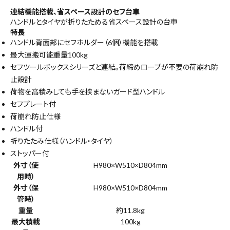
連結機能搭載、省スペース設計のセフ台車
ハンドルとタイヤが折りたためる省スペース設計の台車
特長
ハンドル背面部にセフホルダー（6個）機能を搭載
最大運搬可能重量100kg
セフツールボックスシリーズと連結。荷締めロープが不要の荷崩れ防
止設計
荷物を高積みしても手を挟まないガード型ハンドル
セフプレート付
荷崩れ防止仕様
ハンドル付
折りたたみ仕様（ハンドル・タイヤ）
ストッパー付
外寸（使
H980×W510×D804mm
用時）
外寸（保
H980×W510×D804mm
管時）
重量
約11.8kg
最大積載
100kg