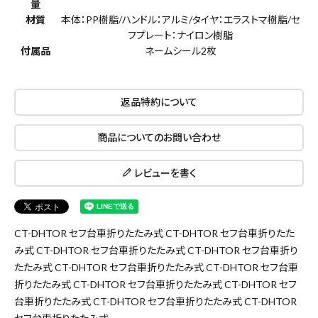
量
材質
本体：PP樹脂/ハンドル：アルミ/タイヤ：エラストマ樹脂/セ
フプレート：ナイロン樹脂
付属品
ネームシール2枚
close
返品特約について
キーワードから探す
商品についてのお問い合わせ
search
レビューを書く
腰袋
バンスト展示品
カテゴリーから探す
ブランドから探す
CT-DHTOR セフ台車折りたたみ式 CT-DHTOR セフ台車折りたた
み式 CT-DHTOR セフ台車折りたたみ式 CT-DHTOR セフ台車折り
たたみ式 CT-DHTOR セフ台車折りたたみ式 CT-DHTOR セフ台車
折りたたみ式 CT-DHTOR セフ台車折りたたみ式 CT-DHTOR セフ
価格から探す
台車折りたたみ式 CT-DHTOR セフ台車折りたたみ式 CT-DHTOR