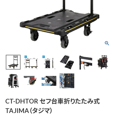
CT-DHTOR セフ台
車折りたたみ式 TAJI
MA（タジマ）
¥
25,784
(税込)
電動工具
エアー工具・機械工具
CT-DHTOR セフ台車折りたたみ式
先端工具
TAJIMA（タジマ）
作業工具・大工道具