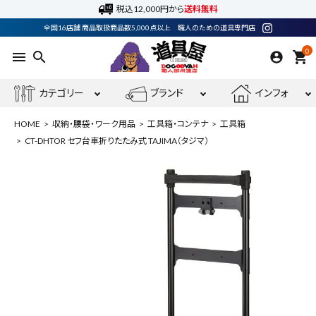
税込12,000円から
送料無料
全国16店舗 商品取扱商品数5,000点以上 職人のための道具専門店
0
menu
search
shopping_cart
カテゴリー
ブランド
インフォ
HOME
収納・腰袋・ワーク用品
工具箱・コンテナ
工具箱
CT-DHTOR セフ台車折りたたみ式 TAJIMA（タジマ）
ACCOUNT MENU
ようこそ ゲスト 様
meeting_room
person
ログイン
会員登録
最近閲覧した商品