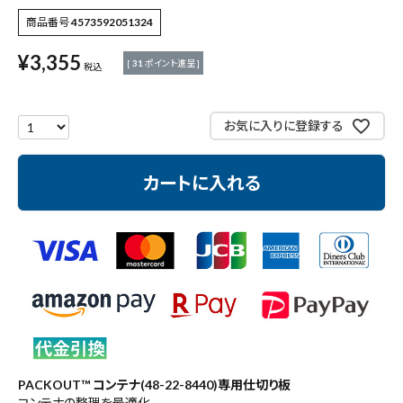
作業工具・大工道具
商品番号
4573592051324
測定工具・筆記具
¥
3,355
[
31
ポイント進呈 ]
税込
収納・腰袋・ワーク用品
お気に入りに登録する
現場安全・運搬
カートに入れる
金物・現場資材
コンテンツ
ガイドライン
PACKOUT™ コンテナ(48-22-8440)専用仕切り板
コンテナの整理を最適化。