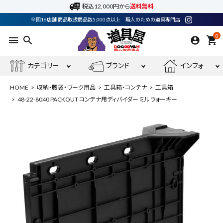
税込12,000円から
送料無料
全国16店舗 商品取扱商品数5,000点以上 職人のための道具専門店
0
menu
search
shopping_cart
カテゴリー
ブランド
インフォ
HOME
収納・腰袋・ワーク用品
工具箱・コンテナ
工具箱
48-22-8040 PACKOUT コンテナ用ディバイダー ミルウォーキー
ACCOUNT MENU
ようこそ ゲスト 様
meeting_room
person
ログイン
会員登録
最近閲覧した商品