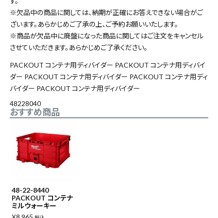
す。
※欠品中の商品に関しては、納期が正確にお答えできない場合がご
ざいます。あらかじめご了承の上、ご予約お願いいたします。
※商品が欠品中に廃盤になった商品に関してはご注文をキャンセル
close
させていただきます。あらかじめご了承ください。
PACKOUT コンテナ用ディバイダー PACKOUT コンテナ用ディバイ
ダー PACKOUT コンテナ用ディバイダー PACKOUT コンテナ用ディ
バイダー PACKOUT コンテナ用ディバイダー
キーワードから探す
48228040
search
おすすめ商品
腰袋
バンスト展示品
カテゴリーから探す
ブランドから探す
48-22-8440
PACKOUT コンテナ
価格から探す
ミルウォーキー
¥
8,965
税込