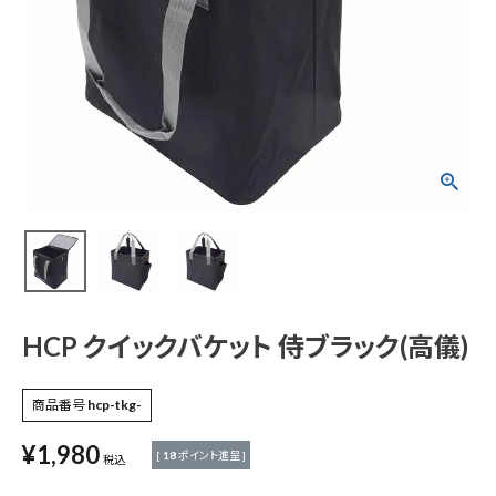
HCP クイックバケッ
ト 侍ブラック(高儀)
¥
1,980
(税込)
電動工具
エアー工具・機械工具
HCP クイックバケット 侍ブラック(高儀)
先端工具
商品番号
hcp-tkg-
¥
1,980
作業工具・大工道具
[
18
ポイント進呈 ]
税込