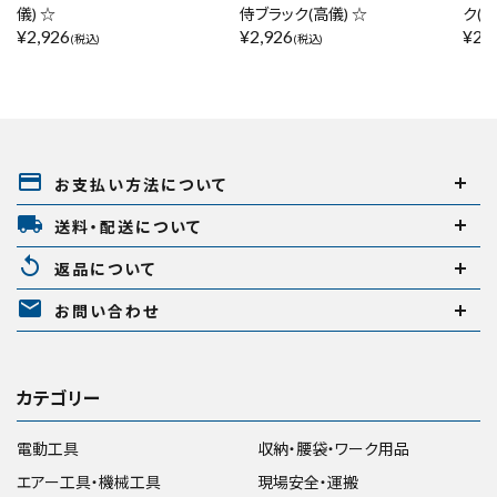
儀) ☆
侍ブラック(高儀) ☆
ク(高
¥
2,926
¥
2,926
¥
2,
(税込)
(税込)
payment
お支払い方法について
local_shipping
送料・配送について
replay
返品について
mail
お問い合わせ
カテゴリー
電動工具
収納・腰袋・ワーク用品
エアー工具・機械工具
現場安全・運搬