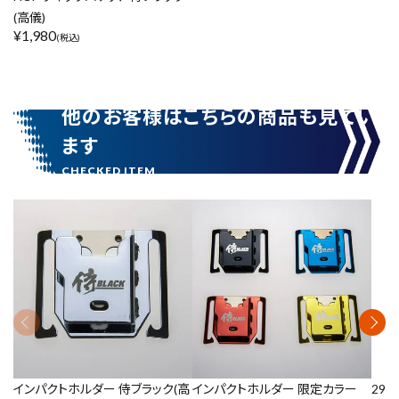
(高儀)
¥
1,980
(税込)
他のお客様はこちらの商品も見てい
ます
インパクトホルダー 侍ブラック(高
インパクトホルダー 限定カラー
292