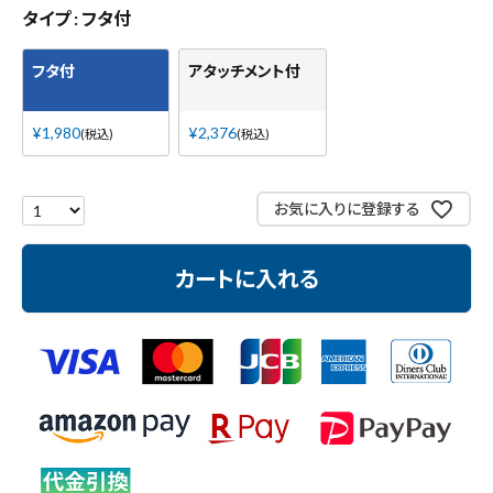
測定工具・筆記具
タイプ
フタ付
収納・腰袋・ワーク用品
フタ付
アタッチメント付
現場安全・運搬
¥
1,980
¥
2,376
税込
税込
金物・現場資材
お気に入りに登録する
コンテンツ
カートに入れる
ガイドライン