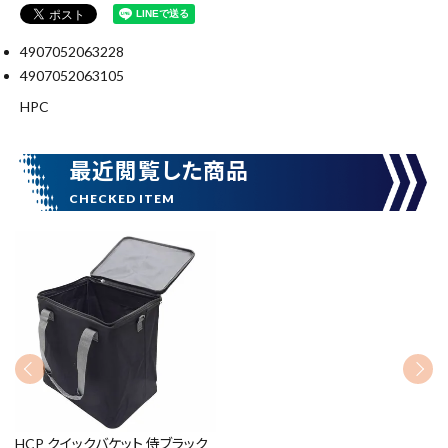
search
4907052063228
4907052063105
腰袋
バンスト展示品
HPC
カテゴリーから探す
ブランドから探す
最近閲覧した商品
価格から探す
円 ～
円
在庫のない商品を表示しない
リセット
この内容で検索
HCP クイックバケット 侍ブラック