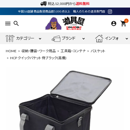
税込12,000円から
送料無料
全国16店舗 商品取扱商品数5,000点以上 職人のための道具専門店
0
menu
search
shopping_cart
カテゴリー
ブランド
インフォ
HOME
収納・腰袋・ワーク用品
工具箱・コンテナ
バスケット
HCP クイックバケット 侍ブラック(高儀)
ACCOUNT MENU
ようこそ ゲスト 様
meeting_room
person
ログイン
会員登録
最近閲覧した商品