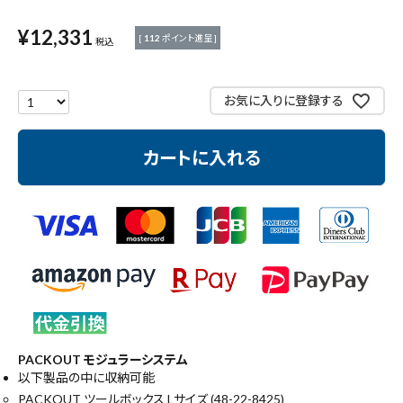
測定工具・筆記具
¥
12,331
[
112
ポイント進呈 ]
税込
収納・腰袋・ワーク用品
お気に入りに登録する
現場安全・運搬
カートに入れる
金物・現場資材
コンテンツ
ガイドライン
PACKOUT モジュラーシステム
以下製品の中に収納可能
PACKOUT ツールボックス Lサイズ (48-22-8425)