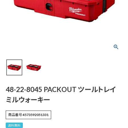
48-22-8045 PACKO
UT ツールトレイ ミル
ウォーキー
¥
12,331
(税込)
電動工具
48-22-8045 PACKOUT ツールトレイ
エアー工具・機械工具
ミルウォーキー
先端工具
商品番号
4573592051331
作業工具・大工道具
送料無料