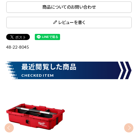
キーワードから探す
商品についてのお問い合わせ
search
レビューを書く
腰袋
バンスト展示品
48-22-8045
カテゴリーから探す
ブランドから探す
最近閲覧した商品
価格から探す
円 ～
円
在庫のない商品を表示しない
リセット
この内容で検索