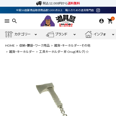
税込12,000円から
送料無料
全国16店舗 商品取扱商品数5,000点以上 職人のための道具専門店
0
menu
search
shopping_cart
カテゴリー
ブランド
インフォ
HOME
収納・腰袋・ワーク用品
雑貨・キーホルダー・その他
雑貨・キーホルダー
工具キーホルダー 斧 Orug(オルグ) ☆
ACCOUNT MENU
ようこそ ゲスト 様
meeting_room
person
ログイン
会員登録
最近閲覧した商品