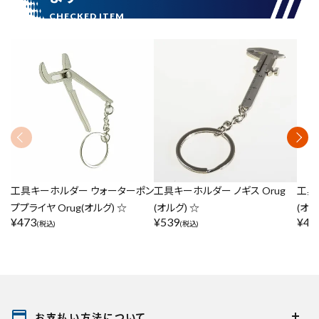
工具キーホルダー ウォーターポン
工具キーホルダー ノギス Orug
工具
ププライヤ Orug(オルグ) ☆
(オルグ) ☆
(オル
¥
473
¥
539
¥
47
(税込)
(税込)
payment
お支払い方法について