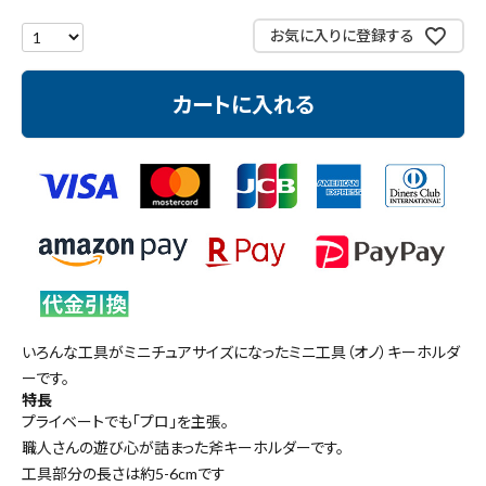
測定工具・筆記具
お気に入りに登録する
収納・腰袋・ワーク用品
カートに入れる
現場安全・運搬
金物・現場資材
コンテンツ
ガイドライン
いろんな工具がミニチュアサイズになったミニ工具（オノ）キーホルダ
ーです。
特長
プライベートでも「プロ」を主張。
職人さんの遊び心が詰まった斧キーホルダーです。
工具部分の長さは約5-6cmです