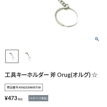
工具キーホルダー 斧
Orug(オルグ) ☆
¥
473
(税込)
電動工具
エアー工具・機械工具
工具キーホルダー 斧 Orug(オルグ) ☆
先端工具
商品番号
4562220605718
¥
473
作業工具・大工道具
[
4
ポイント進呈 ]
税込