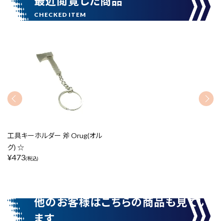
最近閲覧した商品
カテゴリーから探す
ブランドから探す
価格から探す
円 ～
円
在庫のない商品を表示しない
工具キーホルダー 斧 Orug(オル
グ) ☆
¥
473
(税込)
リセット
この内容で検索
他のお客様はこちらの商品も見てい
ます