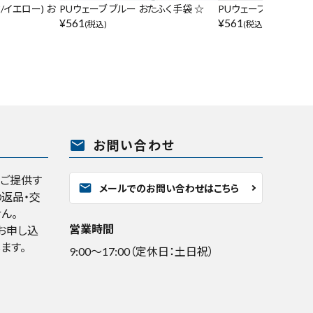
ク/イエロー) お
PUウェーブ ブルー おたふく手袋 ☆
PUウェーブ レッド お
¥
561
¥
561
(税込)
(税込)
mail
お問い合わせ
くご提供す
mail
メールでのお問い合わせはこちら
返品・交
ん。
営業時間
お申し込
ます。
9:00～17:00（定休日：土日祝）