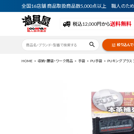
全国16店舗 商品取扱商品数5,000点以上 職人の
送料無料
税込12,000円から
search
絞り込んで
tune
HOME
収納・腰袋・ワーク用品
手袋
PU手袋
PUキング プラス
ACCOUNT MENU
ようこそ ゲスト 様
meeting_room
person
ログイン
会員登録
最近