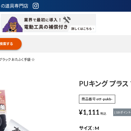
ための道具専門店
検索する
 ブラック おたふく手袋 ☆
PUキング プラス
商品番号
otf-pukb-
¥
1,111
[
10
ポイント
税込
サイズ
M