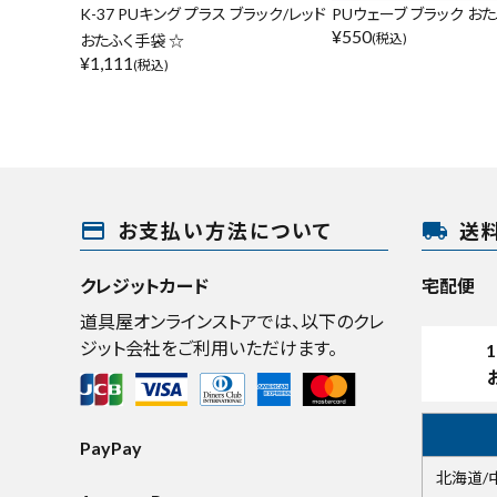
K-37 PUキング プラス ブラック/レッド
PUウェーブ ブラック お
¥
550
(税込)
おたふく手袋 ☆
¥
1,111
(税込)
payment
local_shipping
お支払い方法について
送
クレジットカード
宅配便
道具屋オンラインストアでは、以下のクレ
ジット会社をご利用いただけます。
1
PayPay
北海道/