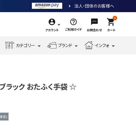
法人・団体のお客様へ
0
shopping_cart
ご利用ガイド
アカウント
お問合わせ
カート
エ
カテゴリー
ブランド
インフォ
作
ア
業
ー
電
収
先
工
工
測
動
納・
端
具・
具・
現
金
定
工
腰
工
大
機
場
物・
工
具
袋・
具
工
 ブラック おたふく手袋 ☆
械
安
現
具・
ワ
道
工
全・
場
筆
ー
具
具
運
資
記
ク
搬
材
具
用
進呈 ]
品