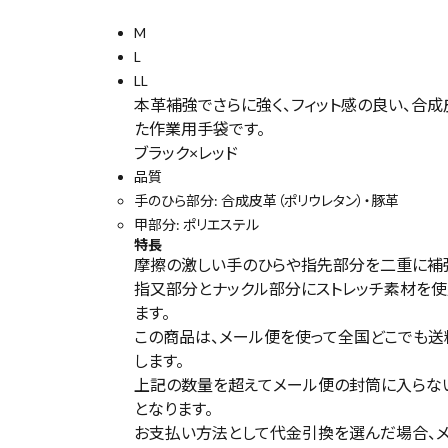
(税込)
M
L
LL
本革補強でさらに強く、フィット感の良い、合
電動工具
た作業用手袋です。
ブラック×レッド
エアー工具・機械工具
品質
手のひら部分: 合成皮革（ポリウレタン）・豚革
先端工具
甲部分: ポリエステル
特長
作業工具・大工道具
摩擦の激しい手のひらや指先部分を二重に補
指又部分とナックル部分にストレッチ素材を使
ます。
測定工具・筆記具
この商品は、メール便を使って全国どこでも送料
します。
収納・腰袋・ワーク用品
上記の数量を超えてメール便の封筒に入らな
となります。
現場安全・運搬
お支払い方法として代金引換を選んだ場合、メ