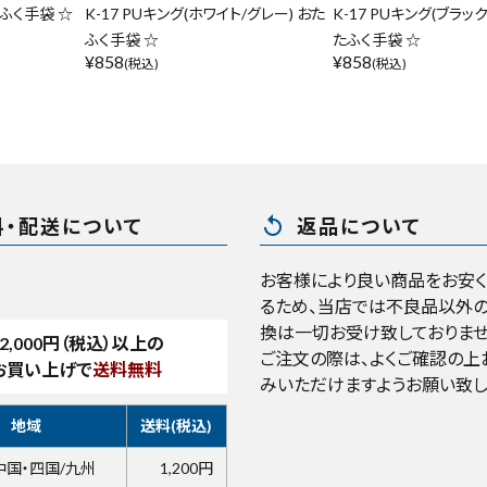
たふく手袋 ☆
K-17 PUキング(ホワイト/グレー) おた
K-17 PUキング(ブラッ
ふく手袋 ☆
たふく手袋 ☆
¥
858
¥
858
(税込)
(税込)
replay
料・配送について
返品について
お客様により良い商品をお安
るため、当店では不良品以外の
換は一切お受け致しておりませ
2,000
円（税込）以上の
ご注文の際は、よくご確認の上
お買い上げで
送料無料
みいただけますようお願い致し
地域
送料(税込)
中国・四国/九州
1,200円