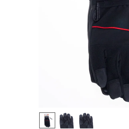
閲覧
した
商品
PUキン
グ プラ
ス ブラ
ック お
たふく
手袋 ☆
¥
1,11
1