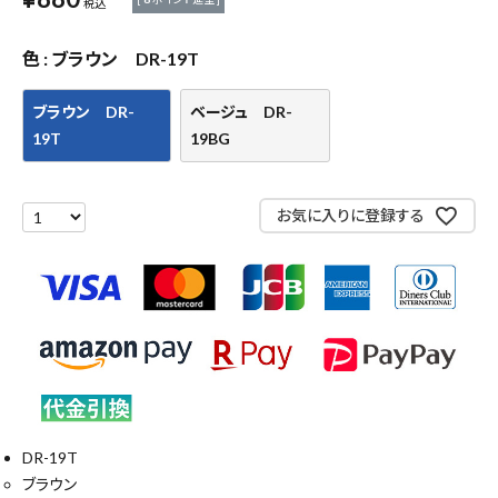
税込
作業工具・大工道具
色
ブラウン DR-19T
測定工具・筆記具
ブラウン DR-
ベージュ DR-
収納・腰袋・ワーク用品
19T
19BG
現場安全・運搬
お気に入りに登録する
金物・現場資材
コンテンツ
ガイドライン
DR-19T
ブラウン