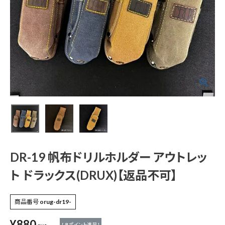
DR-19 帆布ドリルホ
ルダー アウトレット
ドラックス(DRUX)【返
品不可】
¥
880
(税込)
電動工具
DR-19 帆布ドリルホルダー アウトレッ
ト ドラックス(DRUX)【返品不可】
エアー工具・機械工具
商品番号
orug-dr19-
先端工具
¥
880
[
8
ポイント進呈 ]