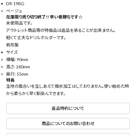
DR-19BG
ベージュ
在庫限り売り切り終了!! 早い者勝ちです☆
未使用品です。
アウトレット商品等の特価品は返品を承ることが出来ません。
軽くて丈夫なドリルホルダーです。
帆布製
サイズ
横幅: 90mm
高さ: 260mm
奥行: 55mm
特長
生地の風合いを生しあえて撥水加工はしておりません。使い始めた時
から柔らかく早く馴染んできます。
返品特約について
商品についてのお問い合わせ
close