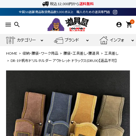
税込12,000円から
送料無料
全国16店舗 商品取扱商品数5,000点以上 職人のための道具専門店
0
menu
search
shopping_cart
カテゴリー
ブランド
インフォ
HOME
収納・腰袋・ワーク用品
腰袋・工具差し・腰道具
工具差し
DR-19 帆布ドリルホルダー アウトレット ドラックス(DRUX)【返品不可】
ACCOUNT MENU
ようこそ ゲスト 様
meeting_room
person
ログイン
会員登録
最近閲覧した商品