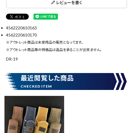
レビューを書く
キーワードから探す
4562220610163
search
4562220610170
※アウトレット商品は未使用品の販売となってます。
腰袋
バンスト展示品
※アウトレット商品等の特価品は返品を承ることが出来ません。
DR-19
カテゴリーから探す
ブランドから探す
最近閲覧した商品
価格から探す
円 ～
円
在庫のない商品を表示しない