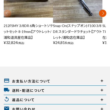
212FSMY 3/8DR 6角ショートソケ
Snap-On(スナップオン) F100 3/8
SL 
ットセット 8-19mm【アウトレット/
DR スタンダードラチェット【アウト
TI 
浦和道具屋在庫品】
レット/浦和店在庫品】
在庫
¥
32,824
¥
24,816
¥
11
(税込)
(税込)
payment
お支払い方法について
local_shipping
送料・配送について
replay
返品について
mail
お問い合わせ