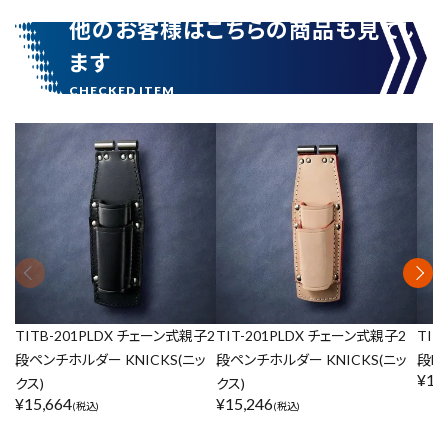
他のお客様はこちらの商品も見てい
ます
TITB-201PLDX チェーン式親子2
TIT-201PLDX チェーン式親子2
TIT
段ペンチホルダー KNICKS(ニッ
段ペンチホルダー KNICKS(ニッ
段L
¥
15
クス)
クス)
¥
15,664
¥
15,246
(税込)
(税込)