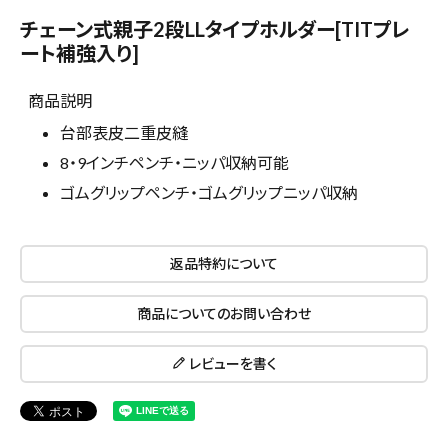
チェーン式親子2段LLタイプホルダー[TITプレ
ート補強入り]
商品説明
台部表皮二重皮縫
8・9インチペンチ・ニッパ収納可能
ゴムグリップペンチ・ゴムグリップニッパ収納
返品特約について
close
商品についてのお問い合わせ
レビューを書く
キーワードから探す
search