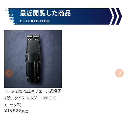
最近閲覧した商品
腰袋
バンスト展示品
カテゴリーから探す
ブランドから探す
価格から探す
円 ～
円
在庫のない商品を表示しない
TITB-201PLLDX チェーン式親子
2段LLタイプホルダー KNICKS
（ニックス）
リセット
この内容で検索
¥
15,829
(税込)