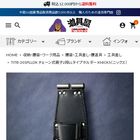
税込12,000円から
送料無料
全国16店舗 商品取扱商品数5,000点以上 職人のための道具専門店
0
menu
search
shopping_cart
カテゴリー
ブランド
インフォ
HOME
収納・腰袋・ワーク用品
腰袋・工具差し・腰道具
工具差し
TITB-201PLLDX チェーン式親子2段LLタイプホルダー KNICKS（ニックス）
ACCOUNT MENU
ようこそ ゲスト 様
meeting_room
person
ログイン
会員登録
最近閲覧した商品