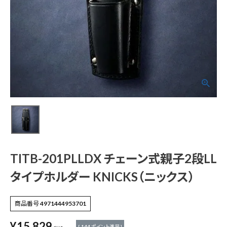
TITB-201PLLDX チ
ェーン式親子2段LLタ
イプホルダー KNICK
S（ニックス）
¥
15,829
(税込)
電動工具
TITB-201PLLDX チェーン式親子2段LL
タイプホルダー KNICKS（ニックス）
エアー工具・機械工具
商品番号
4971444953701
先端工具
¥
15,829
[
144
ポイント進呈 ]