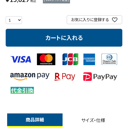
税込
作業工具・大工道具
測定工具・筆記具
お気に入りに登録する
収納・腰袋・ワーク用品
カートに入れる
現場安全・運搬
金物・現場資材
コンテンツ
ガイドライン
商品詳細
サイズ・仕様