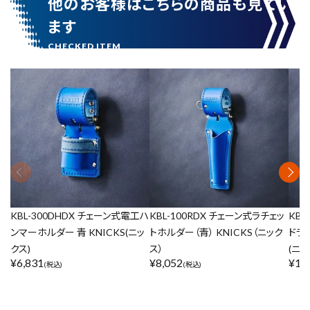
他のお客様はこちらの商品も見てい
ます
KBL-300DHDX チェーン式電工ハ
KBL-100RDX チェーン式ラチェッ
KBL
ンマーホルダー 青 KNICKS(ニッ
トホルダー（青） KNICKS（ニック
ドラ
クス)
ス）
(ニッ
¥
6,831
¥
8,052
¥
13
(税込)
(税込)