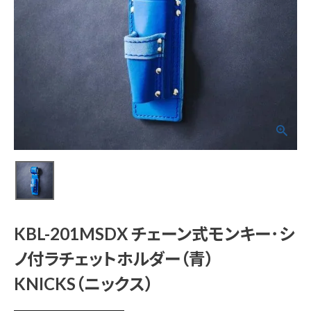
KBL-201MSDX チェ
ーン式モンキー･シノ
付ラチェットホルダー
（青） KNICKS（ニッ
クス）
¥
11,792
(税込)
電動工具
KBL-201MSDX チェーン式モンキー･シ
ノ付ラチェットホルダー（青）
エアー工具・機械工具
KNICKS（ニックス）
先端工具