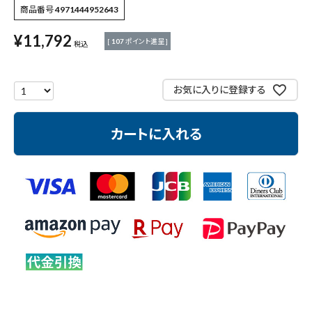
商品番号
4971444952643
作業工具・大工道具
¥
11,792
[
107
ポイント進呈 ]
税込
測定工具・筆記具
お気に入りに登録する
収納・腰袋・ワーク用品
現場安全・運搬
カートに入れる
金物・現場資材
コンテンツ
ガイドライン