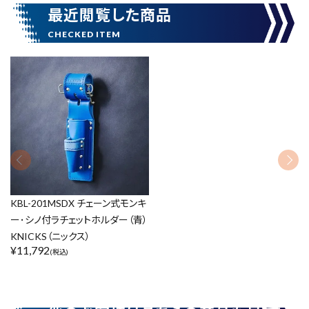
最近閲覧した商品
腰袋
バンスト展示品
カテゴリーから探す
ブランドから探す
価格から探す
円 ～
円
在庫のない商品を表示しない
KBL-201MSDX チェーン式モンキ
ー･シノ付ラチェットホルダー（青）
KNICKS（ニックス）
リセット
この内容で検索
¥
11,792
(税込)