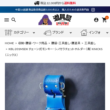
税込12,000円から
送料無料
全国16店舗 商品取扱商品数5,000点以上 職人のための道具専門店
0
menu
search
shopping_cart
カテゴリー
ブランド
インフォ
HOME
収納・腰袋・ワーク用品
腰袋・工具差し・腰道具
工具差し
KBL-201MSDX チェーン式モンキー･シノ付ラチェットホルダー（青） KNICKS
（ニックス）
ACCOUNT MENU
ようこそ ゲスト 様
meeting_room
person
ログイン
会員登録
最近閲覧した商品