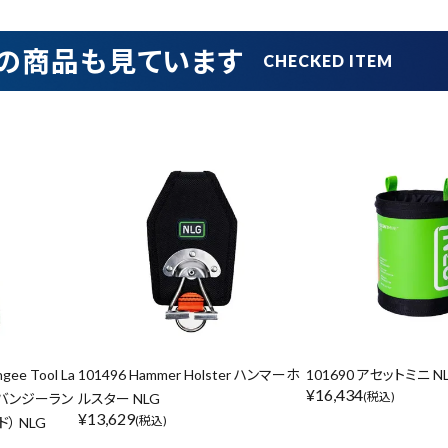
の商品も見ています
在庫のない商品を表示しない
リセット
この内容で検索
gee Tool La
101496 Hammer Holster ハンマーホ
101690 アセットミニ N
¥
16,434
(税込)
 バンジーラン
ルスター NLG
¥
13,629
(税込)
） NLG