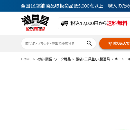
全国16店舗 商品取扱商品数5,000点以上 職人の
送料無料
税込12,000円から
search
絞り込んで
tune
HOME
収納・腰袋・ワーク用品
腰袋・工具差し・腰道具
キーリー
ACCOUNT MENU
ようこそ ゲスト 様
meeting_room
person
ログイン
会員登録
最近