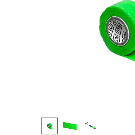
閲覧
した
商品
10135
5 Teth
er Tape
テザー
テープ
NLG
¥
11,3
41