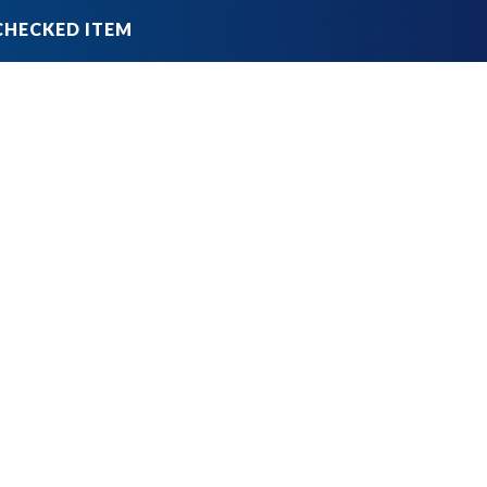
品
ブランドから探す
並び順
円 ～
円