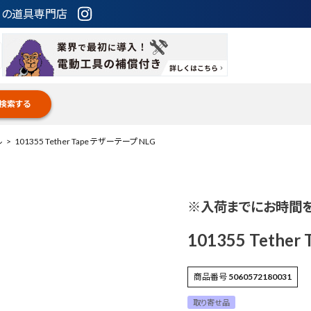
ための道具専門店
検索する
ル
101355 Tether Tape テザーテープ NLG
※入荷までにお時間
101355 Tethe
商品番号
5060572180031
取り寄せ品