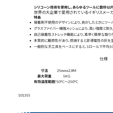
(税込)
シリコーン技術を使用し、あらゆるツールに数秒以
世界の大企業で愛用されているイギリスメーカー
特長
接着剤不使用のデザインにより、剥がしたときにツー
電動工具
グラスファイバー補強メッシュにより、高い強度と耐
自己融着性ストレッチ機能により、素早く簡単な取り
エアー工具・機械工具
本質的に難燃性があり、燃焼すると非導電性の灰を
一般的な手工具をベースにすると、1ロールで平均1
先端工具
仕様
作業工具・大工道具
寸法
25mmx2.8M
最大荷重
5KG
測定工具・筆記具
有効温度範囲
?50°C～250°C
収納・腰袋・ワーク用品
101355
現場安全・運搬