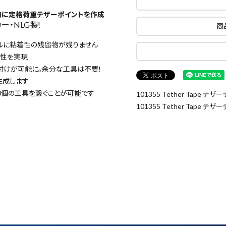
内に定格荷重テザーポイントを作成
・NLG製!
商
ルに粘着性の残留物が残りません
久性を実現
付けが可能に。余分な工具は不要!
生成します
0個の工具を繋ぐことが可能です
101355 Tether Tape テザ
101355 Tether Tape テザ