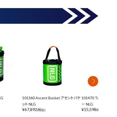
LG
101360 Ascent Bucket アセントバケ
101470 Tool Hols
ット NLG
ー NLG
¥
67,892
¥
15,598
(税込)
(税込)