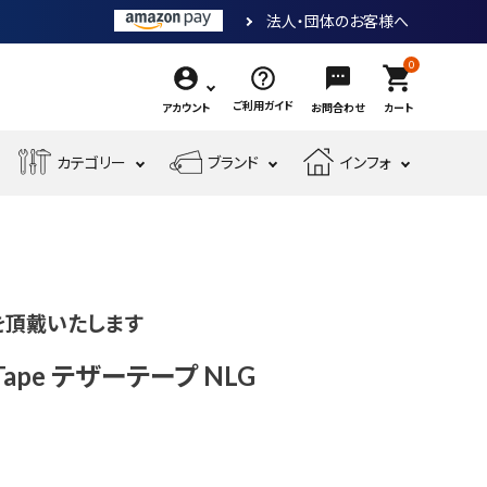
法人・団体のお客様へ
0
shopping_cart
ご利用ガイド
アカウント
お問合わせ
カート
エ
カテゴリー
ブランド
インフォ
作
ア
業
ー
電
収
先
工
工
測
動
納・
端
具・
具・
現
金
定
工
腰
工
大
機
場
物・
工
具
袋・
具
工
械
安
現
を頂戴いたします
具・
ワ
道
工
全・
場
筆
ー
具
具
運
資
r Tape テザーテープ NLG
記
ク
搬
材
具
用
品