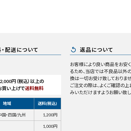
replay
料・配送について
返品について
お客様により良い商品をお安
るため、当店では不良品以外の
換は一切お受け致しておりませ
2,000
円（税込）以上の
ご注文の際は、よくご確認の上
お買い上げで
送料無料
みいただけますようお願い致し
地域
送料(税込)
中国・四国/九州
1,200円
1,000円