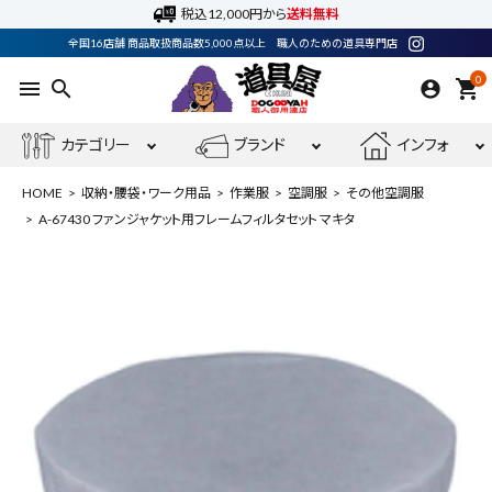
税込12,000円から
送料無料
全国16店舗 商品取扱商品数5,000点以上 職人のための道具専門店
0
menu
search
shopping_cart
カテゴリー
ブランド
インフォ
HOME
収納・腰袋・ワーク用品
作業服
空調服
その他空調服
A-67430 ファンジャケット用フレームフィルタセット マキタ
ACCOUNT MENU
ようこそ ゲスト 様
meeting_room
person
ログイン
会員登録
最近閲覧した商品