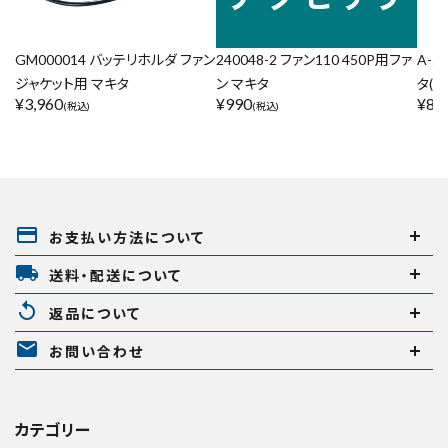
GM000014 バッテリホルダ ファン
240048-2 ファン110 450P用ファ
A-
ジャケット用 マキタ
ン マキタ
タ(1
¥
3,960
¥
990
¥
88
(税込)
(税込)
payment
お支払い方法について
local_shipping
送料・配送について
replay
返品について
mail
お問い合わせ
カテゴリー