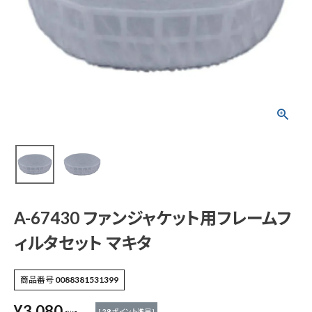
A-67430 ファンジャ
ケット用フレームフィ
ルタセット マキタ
¥
3,080
(税込)
電動工具
A-67430 ファンジャケット用フレームフ
エアー工具・機械工具
ィルタセット マキタ
先端工具
商品番号
0088381531399
作業工具・大工道具
¥
3,080
[
28
ポイント進呈 ]