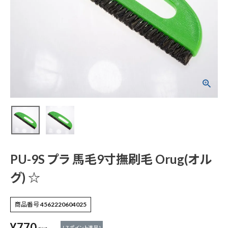
PU-9S プラ 馬毛9寸
撫刷毛 Orug(オルグ)
☆
¥
770
(税込)
電動工具
PU-9S プラ 馬毛9寸撫刷毛 Orug(オル
エアー工具・機械工具
グ) ☆
先端工具
商品番号
4562220604025
作業工具・大工道具
¥
770
[
7
ポイント進呈 ]