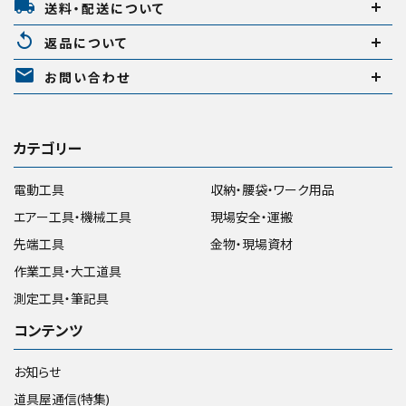
local_shipping
送料・配送について
replay
返品について
mail
お問い合わせ
カテゴリー
電動工具
収納・腰袋・ワーク用品
エアー工具・機械工具
現場安全・運搬
先端工具
金物・現場資材
作業工具・大工道具
測定工具・筆記具
コンテンツ
お知らせ
道具屋通信(特集)