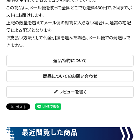
馬毛を使用しているのでコシも強くできています。
この商品は、メール便を使って全国どこでも送料430円で、
2個まで
ポ
ストにお届けします。
上記の数量を超えてメール便の封筒に入らない場合は、通常の宅配
便による配送となります。
お支払い方法として代金引換を選んだ場合、メール便での発送はで
きません。
返品特約について
close
商品についてのお問い合わせ
レビューを書く
キーワードから探す
search
最近閲覧した商品
腰袋
バンスト展示品