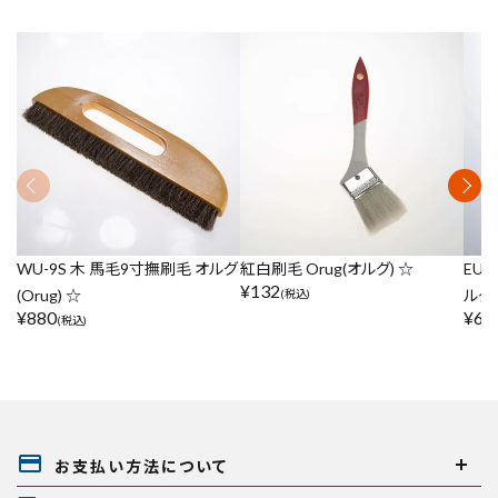
WU-9S 木 馬毛9寸撫刷毛 オルグ
紅白刷毛 Orug(オルグ) ☆
EUM
¥
132
(Orug) ☆
ルグ)
(税込)
¥
880
¥
60
(税込)
payment
お支払い方法について