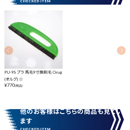
カテゴリーから探す
ブランドから探す
価格から探す
円 ～
円
在庫のない商品を表示しない
PU-9S プラ 馬毛9寸撫刷毛 Orug
(オルグ) ☆
¥
770
(税込)
リセット
この内容で検索
他のお客様はこちらの商品も見てい
ます