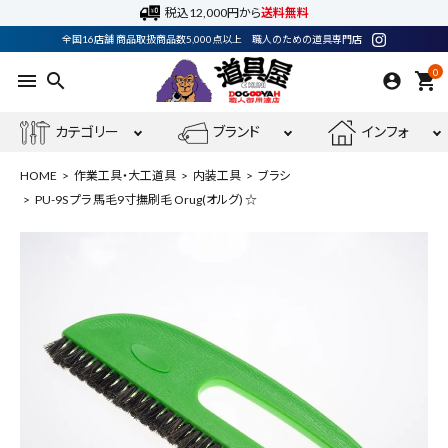
税込12,000円から
送料無料
全国16店舗 商品取扱商品数5,000点以上 職人のための道具専門店
0
menu
search
shopping_cart
カテゴリー
ブランド
インフォ
HOME
作業工具・大工道具
内装工具
ブラシ
PU-9S プラ 馬毛9寸撫刷毛 Orug(オルグ) ☆
ACCOUNT MENU
ようこそ ゲスト 様
meeting_room
person
ログイン
会員登録
最近閲覧した商品