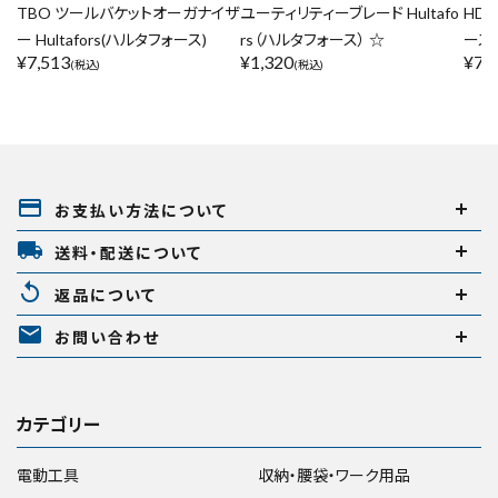
TBO ツールバケットオーガナイザ
ユーティリティーブレード Hultafo
HDC
ー Hultafors(ハルタフォース)
rs（ハルタフォース） ☆
ース)
¥
7,513
¥
1,320
¥
7,
(税込)
(税込)
payment
お支払い方法について
local_shipping
送料・配送について
replay
返品について
mail
お問い合わせ
カテゴリー
電動工具
収納・腰袋・ワーク用品