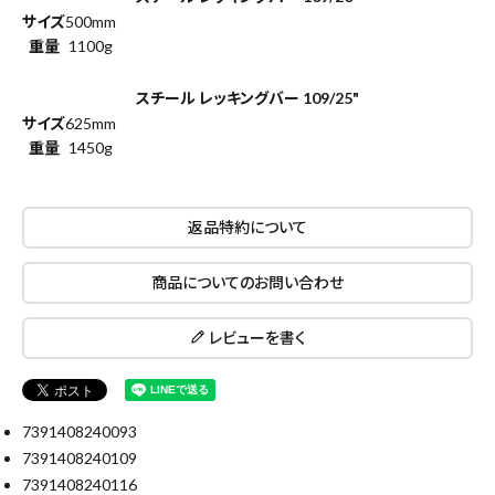
サイズ
500mm
重量
1100g
スチール レッキングバー 109/25"
サイズ
625mm
close
重量
1450g
返品特約について
キーワードから探す
search
商品についてのお問い合わせ
レビューを書く
腰袋
バンスト展示品
カテゴリーから探す
ブランドから探す
7391408240093
7391408240109
7391408240116