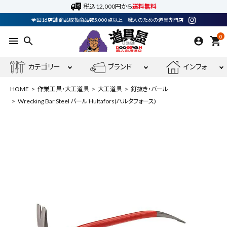
税込12,000円から
送料無料
全国16店舗 商品取扱商品数5,000点以上 職人のための道具専門店
0
menu
search
shopping_cart
カテゴリー
ブランド
インフォ
HOME
作業工具・大工道具
大工道具
釘抜き・バール
Wrecking Bar Steel バール Hultafors(ハルタフォース)
ACCOUNT MENU
ようこそ ゲスト 様
meeting_room
person
ログイン
会員登録
最近閲覧した商品