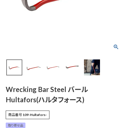
Wrecking Bar Steel
バール Hultafors(ハ
ルタフォース)
¥
13,387
(税込)
電動工具
Wrecking Bar Steel バール
エアー工具・機械工具
Hultafors(ハルタフォース)
先端工具
商品番号
109-Hultafors-
作業工具・大工道具
取り寄せ品