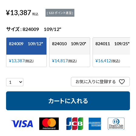
測定工具・筆記具
¥
13,387
[
122
ポイント進呈 ]
税込
収納・腰袋・ワーク用品
サイズ
824009 109/12"
現場安全・運搬
824009 109/12"
824010 109/20"
824011 109/25"
金物・現場資材
¥
13,387
¥
14,817
¥
16,412
税込
税込
税込
コンテンツ
お気に入りに登録する
ガイドライン
カートに入れる