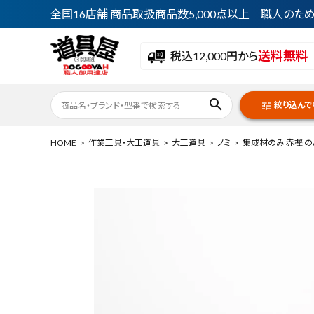
全国16店舗 商品取扱商品数5,000点以上 職人の
送料無料
税込12,000円から
search
絞り込んで
tune
HOME
作業工具・大工道具
大工道具
ノミ
集成材のみ 赤樫 
ACCOUNT MENU
ようこそ ゲスト 様
meeting_room
person
ログイン
会員登録
最近