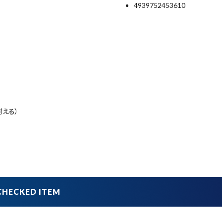
4939752453610
耐える）
品