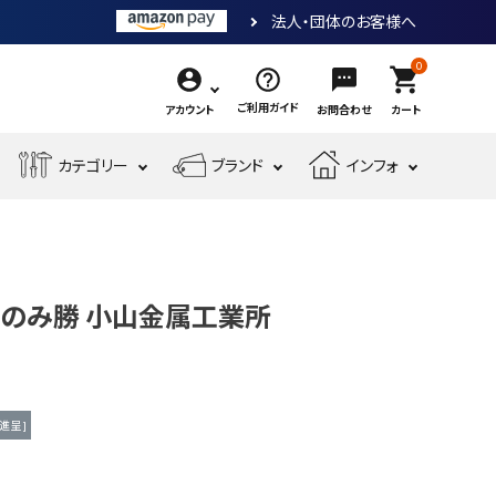
法人・団体のお客様へ
0
shopping_cart
ご利用ガイド
アカウント
お問合わせ
カート
エ
カテゴリー
ブランド
インフォ
作
ア
業
ー
電
収
先
工
工
測
動
納・
端
具・
具・
現
金
定
工
腰
工
大
機
場
物・
工
具
袋・
具
工
 のみ勝 小山金属工業所
械
安
現
具・
ワ
道
工
全・
場
筆
ー
具
具
運
資
記
ク
搬
材
具
用
進呈 ]
品