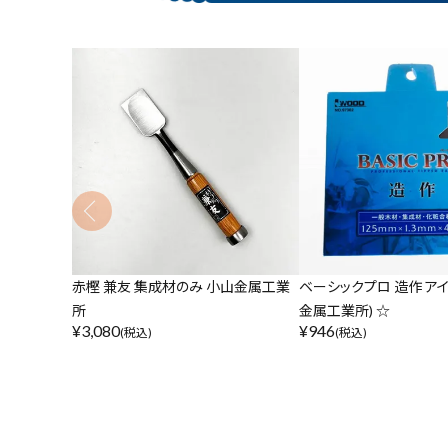
赤樫 兼友 集成材のみ 小山金属工業
ベーシックプロ 造作 アイ
所
金属工業所) ☆
¥
3,080
¥
946
(税込)
(税込)