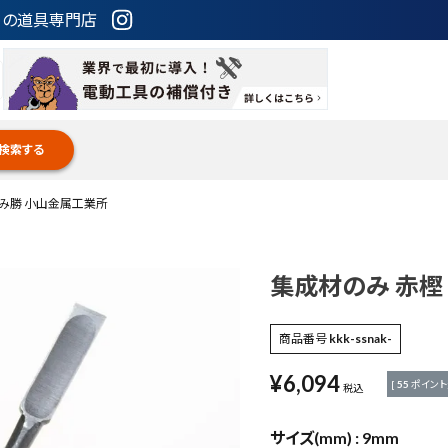
ための道具専門店
検索する
のみ勝 小山金属工業所
集成材のみ 赤樫
商品番号
kkk-ssnak-
¥
6,094
[
55
ポイント
税込
サイズ(mm)
9mm