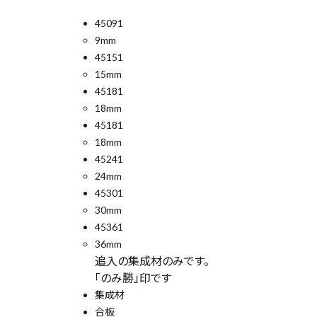
(税込)
45091
9mm
45151
15mm
電動工具
45181
18mm
エアー工具・機械工具
45181
18mm
先端工具
45241
24mm
作業工具・大工道具
45301
30mm
測定工具・筆記具
45361
36mm
収納・腰袋・ワーク用品
追入の集成材のみです。
「のみ勝」印です
現場安全・運搬
集成材
合板