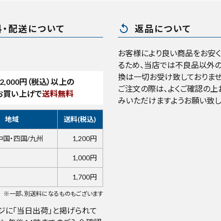
replay
料・配送について
返品について
お客様により良い商品をお安
るため、当店では不良品以外の
換は一切お受け致しておりませ
2,000
円（税込）以上の
ご注文の際は、よくご確認の上
お買い上げで
送料無料
みいただけますようお願い致し
地域
送料(税込)
中国・四国/九州
1,200円
1,000円
1,700円
※一部、別送料になるものもございます
ジに「当日出荷」と掲げられて