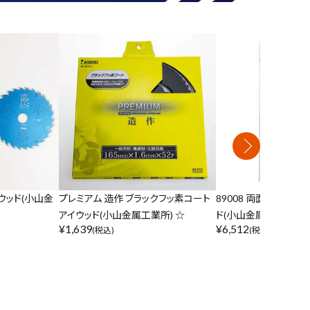
ウッド(小山金
プレミアム 造作 ブラックフッ素コート
89008 両面ダイヤモ
アイウッド(小山金属工業所) ☆
ド(小山金属工業所) ☆
¥
1,639
¥
6,512
(税込)
(税込)