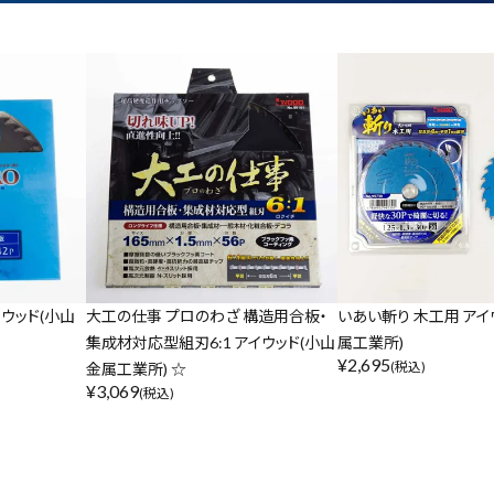
ウッド(小山
大工の仕事 プロのわざ 構造用合板・
いあい斬り 木工用 アイ
集成材対応型組刃6:1 アイウッド(小山
属工業所)
¥
2,695
(税込)
金属工業所) ☆
¥
3,069
(税込)