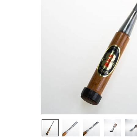
閲覧
した
商品
集成材
のみ 赤
樫 のみ
勝 小山
金属工
業所
¥
6,09
4