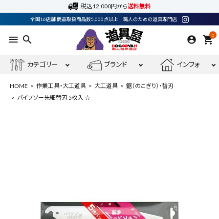
税込12,000円から
送料無料
全国16店舗 商品取扱商品数5,000点以上 職人のための道具専門店
0
menu
search
shopping_cart
カテゴリー
ブランド
インフォ
HOME
作業工具・大工道具
大工道具
鋸（のこぎり）・替刃
パイプソー先細替刃 5枚入 ☆
ACCOUNT MENU
ようこそ ゲスト 様
meeting_room
person
ログイン
会員登録
最近閲覧した商品