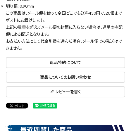
切り幅: 0.90mm
この商品は、メール便を使って全国どこでも送料430円で、
20個まで
ポストにお届けします。
上記の数量を超えてメール便の封筒に入らない場合は、通常の宅配
便による配送となります。
お支払い方法として代金引換を選んだ場合、メール便での発送はで
きません。
返品特約について
close
商品についてのお問い合わせ
レビューを書く
キーワードから探す
search
腰袋
バンスト展示品
最近閲覧した商品