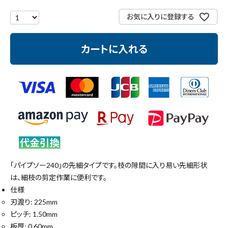
測定工具・筆記具
お気に入りに登録する
収納・腰袋・ワーク用品
カートに入れる
現場安全・運搬
金物・現場資材
コンテンツ
ガイドライン
「パイプソー240」の先細タイプです。枝の隙間に入り易い先細形状
は、細枝の剪定作業に便利です。
仕様
刃渡り: 225mm
ピッチ: 1.50mm
板厚: 0.60mm