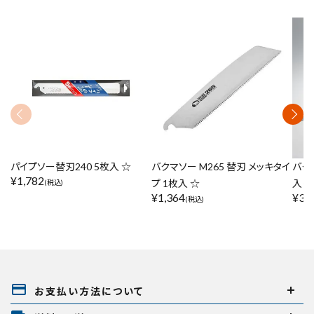
パイプソー替刃240 5枚入 ☆
バクマソー M265 替刃 メッキタイ
バク
¥
1,782
プ 1枚入 ☆
入り
(税込)
¥
1,364
¥
3,
(税込)
payment
お支払い方法について