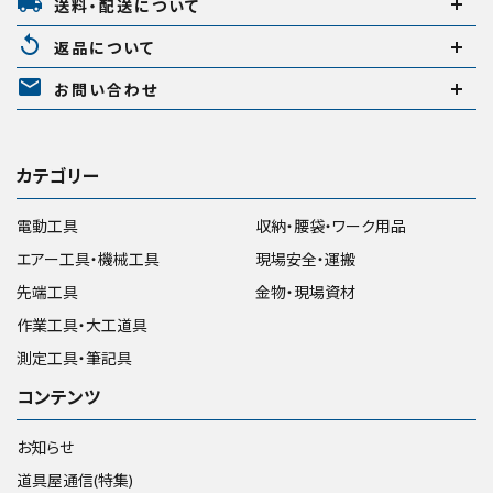
local_shipping
送料・配送について
replay
返品について
mail
お問い合わせ
カテゴリー
電動工具
収納・腰袋・ワーク用品
エアー工具・機械工具
現場安全・運搬
先端工具
金物・現場資材
作業工具・大工道具
測定工具・筆記具
コンテンツ
お知らせ
道具屋通信(特集)