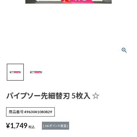
パイプソー先細替刃
5枚入 ☆
¥
1,749
(税込)
電動工具
エアー工具・機械工具
パイプソー先細替刃 5枚入 ☆
先端工具
商品番号
4963041080829
¥
1,749
作業工具・大工道具
[
16
ポイント進呈 ]
税込