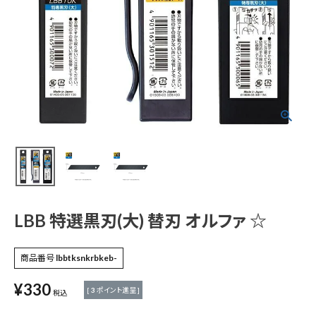
LBB 特選黒刃(大) 替
刃 オルファ ☆
¥
330
(税込)
電動工具
エアー工具・機械工具
LBB 特選黒刃(大) 替刃 オルファ ☆
先端工具
商品番号
lbbtksnkrbkeb-
¥
330
作業工具・大工道具
[
3
ポイント進呈 ]
税込