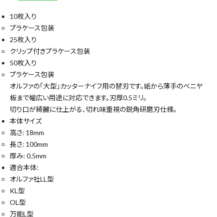
10枚入り
プラケース包装
25枚入り
クリップ付きプラケース包装
50枚入り
プラケース包装
オルファの「大型」カッターナイフ用の替刃です。紙から薄手のベニヤ
板まで幅広い用途に対応できます。刃厚0.5ミリ。
切り口が綺麗に仕上がる、切れ味重視の鋭角研磨刃仕様。
本体サイズ
高さ: 18mm
長さ: 100mm
厚み: 0.5mm
適合本体:
オルファ社LL型
KL型
OL型
万能L型