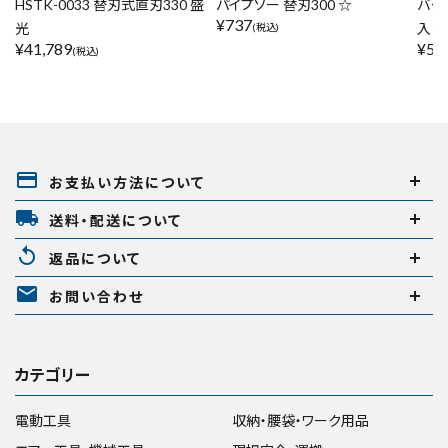
HSTK-0033 替刃式直刃330 盛
パイプソー 替刃300 ☆
バク
¥
737
光
入り
(税込)
¥
41,789
¥
58
(税込)
payment
お支払い方法について
local_shipping
送料・配送について
replay
返品について
mail
お問い合わせ
カテゴリー
電動工具
収納・腰袋・ワーク用品