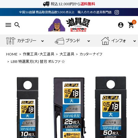
税込12,000円から
送料無料
全国16店舗 商品取扱商品数5,000点以上 職人のための道具専門店
0
menu
search
shopping_cart
カテゴリー
ブランド
インフォ
HOME
作業工具・大工道具
大工道具
カッターナイフ
LBB 特選黒刃(大) 替刃 オルファ ☆
ACCOUNT MENU
ようこそ ゲスト 様
meeting_room
person
ログイン
会員登録
最近閲覧した商品