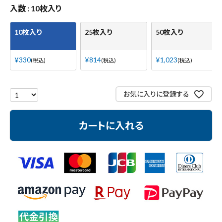
測定工具・筆記具
入数
10枚入り
収納・腰袋・ワーク用品
10枚入り
25枚入り
50枚入り
現場安全・運搬
¥
330
¥
814
¥
1,023
税込
税込
税込
金物・現場資材
お気に入りに登録する
コンテンツ
カートに入れる
ガイドライン