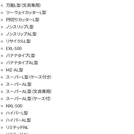
万能L型（文具専用）
ツーウェイカッターL型
円切りカッターL型
ノンスリップL型
ノンスリップAL型
リサイクルL型
EXL-500
バナナタイプL型
バナナタイプAL型
MZ-AL型
スーパーL型（ケース付き）
スーパーAL型
スーパーAL型（文具専用）
スーパーAL型（ケース付）
close
NXL-500
ハイパーL型
ハイパーAL型
リミテッドNL
キーワードから探す