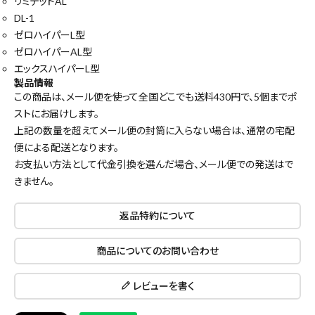
リミテッドAL
DL-1
search
ゼロハイパーL型
ゼロハイパーAL型
腰袋
バンスト展示品
エックスハイパーL型
製品情報
カテゴリーから探す
ブランドから探す
この商品は、メール便を使って全国どこでも送料430円で、
5個まで
ポ
ストにお届けします。
上記の数量を超えてメール便の封筒に入らない場合は、通常の宅配
便による配送となります。
価格から探す
お支払い方法として代金引換を選んだ場合、メール便での発送はで
きません。
円 ～
円
返品特約について
在庫のない商品を表示しない
商品についてのお問い合わせ
レビューを書く
リセット
この内容で検索