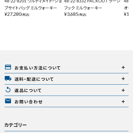
48-22-8201 ウルティメイト・ジョ
48-22-8332 PACKOUT ラージ
48-
ブサイトバッグ ミルウォーキー
フック ミルウォーキー
オー
¥
27,280
¥
3,685
¥
14
(税込)
(税込)
payment
お支払い方法について
local_shipping
送料・配送について
replay
返品について
mail
お問い合わせ
カテゴリー