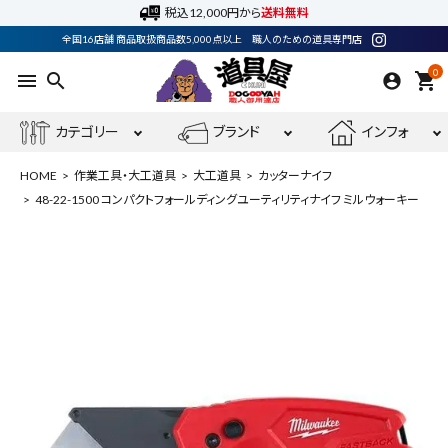
税込12,000円から
送料無料
全国16店舗 商品取扱商品数5,000点以上 職人のための道具専門店
0
menu
search
shopping_cart
カテゴリー
ブランド
インフォ
HOME
作業工具・大工道具
大工道具
カッターナイフ
48-22-1500 コンパクトフォールディングユーティリティナイフ ミルウォーキー
ACCOUNT MENU
ようこそ ゲスト 様
meeting_room
person
ログイン
会員登録
最近閲覧した商品