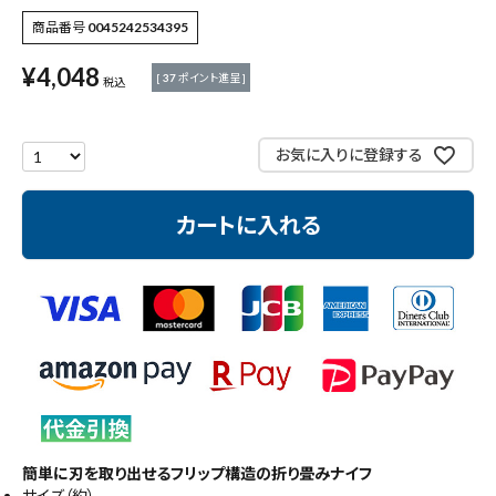
作業工具・大工道具
商品番号
0045242534395
測定工具・筆記具
¥
4,048
[
37
ポイント進呈 ]
税込
収納・腰袋・ワーク用品
お気に入りに登録する
現場安全・運搬
カートに入れる
金物・現場資材
コンテンツ
ガイドライン
簡単に刃を取り出せるフリップ構造の折り畳みナイフ
サイズ（約）